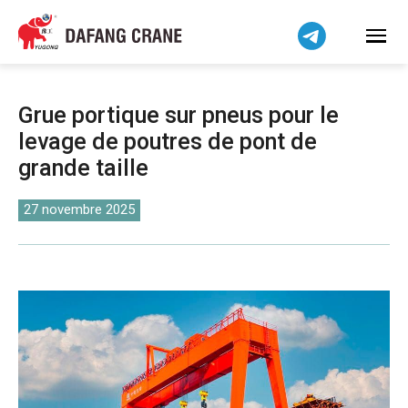
Bahasa Indonesia
Bahasa Melayu
Tiếng Việt
简体中文
Grue portique sur pneus pour le
বাংলা
levage de poutres de pont de
فارسی
grande taille
Pilipino
اردو
27 novembre 2025
Українська
Čeština
Беларуская мова
Kiswahili
Dansk
Norsk