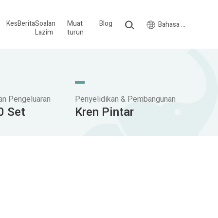
Kes
Berita
Soalan
Muat
Blog
Bahasa Melayu
Lazim
turun
an Pengeluaran
Penyelidikan & Pembangunan
0 Set
Kren Pintar