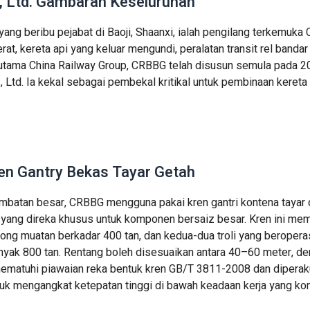
., Ltd. Gambaran Keseluruhan
yang beribu pejabat di Baoji, Shaanxi, ialah pengilang terkemuka 
rat, kereta api yang keluar mengundi, peralatan transit rel bandar
at utama China Railway Group, CRBBG telah disusun semula pada 2
, Ltd. Ia kekal sebagai pembekal kritikal untuk pembinaan kereta
en Gantry Bekas Tayar Getah
atan besar, CRBBG mengguna pakai kren gantri kontena tayar d
yang direka khusus untuk komponen bersaiz besar. Kren ini me
yokong muatan berkadar 400 tan, dan kedua-dua troli yang beroper
yak 800 tan. Rentang boleh disesuaikan antara 40–60 meter, d
ematuhi piawaian reka bentuk kren GB/T 3811-2008 dan diperaku
uk mengangkat ketepatan tinggi di bawah keadaan kerja yang ko