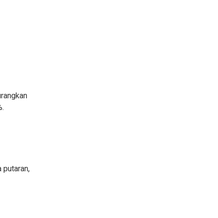
urangkan
%.
 putaran,