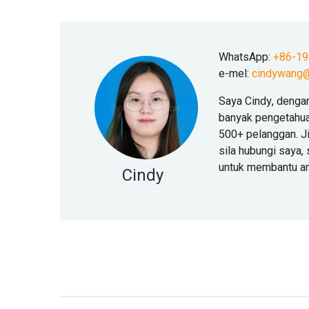
WhatsApp:
+86-1
e-mel:
cindywang@
Saya Cindy, denga
banyak pengetahua
500+ pelanggan. J
sila hubungi saya
untuk membantu a
Cindy