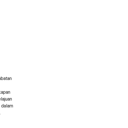
mbatan
kapan
lajuan
g dalam
.