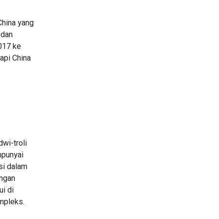
China yang
 dan
017 ke
 api China
wi-troli
mpunyai
asi dalam
engan
i di
mpleks.