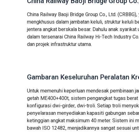
China Railway Baoji Bridge Group Co
China Railway Baoji Bridge Group Co., Ltd. (CRBBG), 
mengkhusus dalam jambatan keluli, struktur keluli be
jentera angkat berskala besar. Dahulu anak syarik
dalam tersenarai China Railway Hi-Tech Industry Co.
dan projek infrastruktur utama.
Gambaran Keseluruhan Peralatan Kr
Untuk memenuhi keperluan mendesak pembinaan jamb
getah ME400+400t, sistem pengangkat tugas berat 
konfigurasi dwi-girder, dwi-troli. Setiap troli men
penyelarasan menyediakan kapasiti gabungan seban
ketinggian angkat maksimum 40 meter. Sistem ini m
bawah ISO 12482, menjadikannya sangat sesuai unt