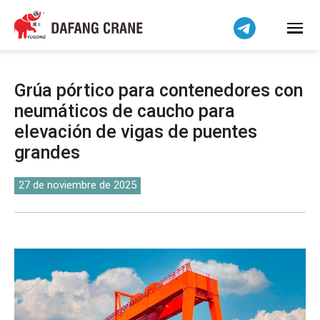
Bahasa Indonesia
Bahasa Melayu
Tiếng Việt
简体中文
Grúa pórtico para contenedores con
বাংলা
neumáticos de caucho para
فارسی
elevación de vigas de puentes
Pilipino
grandes
اردو
27 de noviembre de 2025
Українська
Čeština
Беларуская мова
Kiswahili
Dansk
Norsk