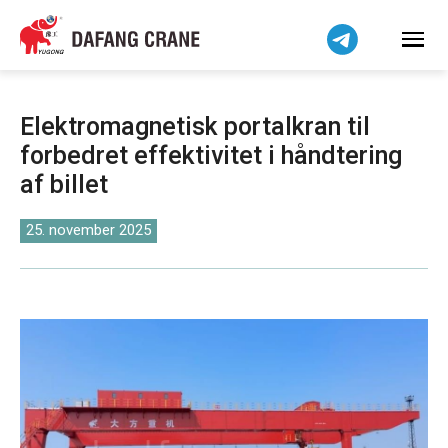
हिन्दी
Bahasa Indonesia
Bahasa Melayu
Tiếng Việt
Elektromagnetisk portalkran til
简体中文
forbedret effektivitet i håndtering
বাংলা
af billet
فارسی
Pilipino
25. november 2025
اردو
Українська
Čeština
Беларуская мова
Kiswahili
Norsk