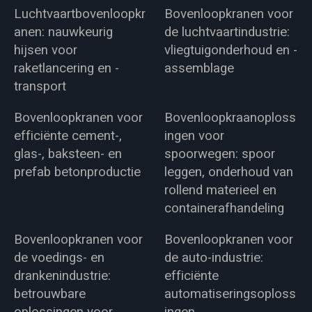
Luchtvaartbovenloopkr
Bovenloopkranen voor
anen: nauwkeurig
de luchtvaartindustrie:
hijsen voor
vliegtuigonderhoud en -
raketlancering en -
assemblage
transport
Bovenloopkranen voor
Bovenloopkraanoploss
efficiënte cement-,
ingen voor
glas-, baksteen- en
spoorwegen: spoor
prefab betonproductie
leggen, onderhoud van
rollend materieel en
containerafhandeling
Bovenloopkranen voor
Bovenloopkranen voor
de voedings- en
de auto-industrie:
drankenindustrie:
efficiënte
betrouwbare
automatiseringsoploss
oplossingen voor
ingen