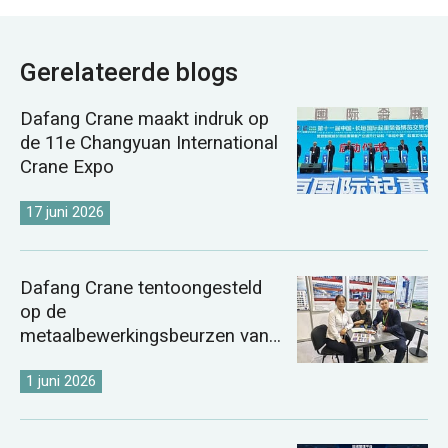
Gerelateerde blogs
Dafang Crane maakt indruk op
de 11e Changyuan International
Crane Expo
17 juni 2026
Dafang Crane tentoongesteld
op de
metaalbewerkingsbeurzen van
Kazachstan en Oezbekistan in
2026.
1 juni 2026