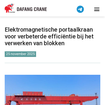
Bahasa Indonesia
Bahasa Melayu
Tiếng Việt
简体中文
Elektromagnetische portaalkraan
বাংলা
voor verbeterde efficiëntie bij het
فارسی
verwerken van blokken
Pilipino
اردو
25 november 2025
Українська
Čeština
Беларуская мова
Kiswahili
Dansk
Norsk