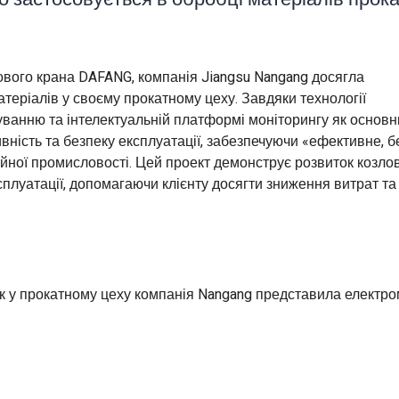
вого крана DAFANG, компанія Jiangsu Nangang досягла
атеріалів у своєму прокатному цеху. Завдяки технології
нуванню та інтелектуальній платформі моніторингу як основ
ність та безпеку експлуатації, забезпечуючи «ефективне, б
ійної промисловості. Цей проект демонструє розвиток козло
сплуатації, допомагаючи клієнту досягти зниження витрат та
к у прокатному цеху компанія Nangang представила електро