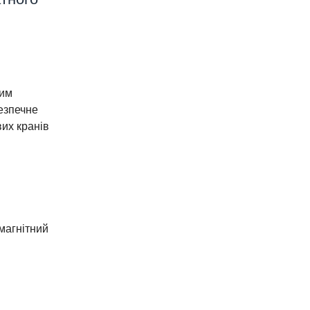
ним
езпечне
вих кранів
магнітний