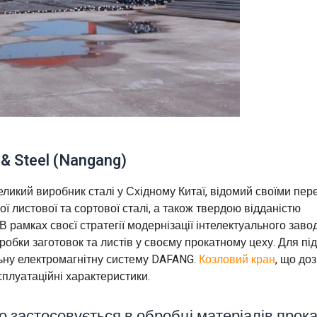
n & Steel (Nangang)
 – великий виробник сталі у Східному Китаї, відомий своїми пе
 листової та сортової сталі, а також твердою відданістю
 рамках своєї стратегії модернізації інтелектуального заво
обки заготовок та листів у своєму прокатному цеху. Для пі
льну електромагнітну систему DAFANG.
Козловий кран
, що до
сплуатаційні характеристики.
о застосовується в обробці матеріалів прок