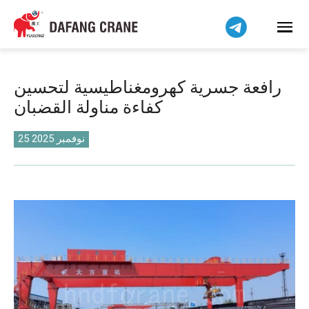
Bahasa Indonesia
Bahasa Melayu
Tiếng Việt
简体中文
رافعة جسرية كهرومغناطيسية لتحسين
বাংলা
كفاءة مناولة القضبان
فارسی
Pilipino
25 نوفمبر 2025
اردو
Українська
Čeština
Беларуская мова
Kiswahili
Dansk
Norsk