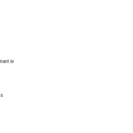
érant le
es