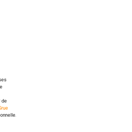
 ses
ne
r de
Grue
onnelle.