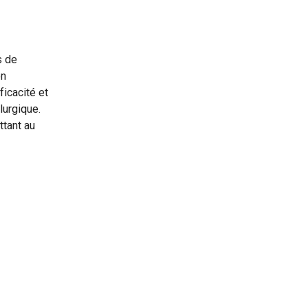
s de
on
ficacité et
lurgique.
ttant au