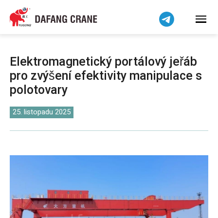
हिन्दी
Bahasa Indonesia
Bahasa Melayu
Tiếng Việt
Elektromagnetický portálový jeřáb
简体中文
pro zvýšení efektivity manipulace s
বাংলা
polotovary
فارسی
Pilipino
25. listopadu 2025
اردو
Українська
Беларуская мова
Kiswahili
Dansk
Norsk