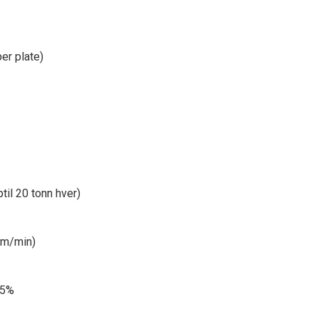
er plate)
il 20 tonn hver)
 m/min)
75%