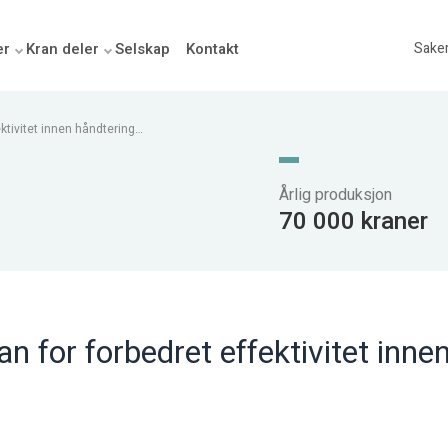
er
Kran deler
Selskap
Kontakt
Sake
ktivitet innen håndtering
Årlig produksjon
70 000 kraner
n for forbedret effektivitet inne