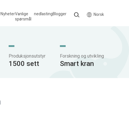
r
Nyheter
Vanlige
nedlasting
Blogger
Norsk
spørsmål
Produksjonsutstyr
Forskning og utvikling
1500 sett
Smart kran
n