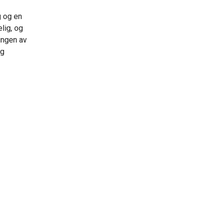
g og en
lig, og
lingen av
og