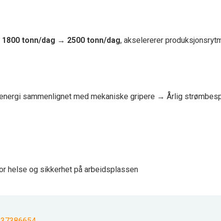
a
1800 tonn/dag → 2500 tonn/dag
, akselererer produksjonsryt
 energi sammenlignet med mekaniske gripere → Årlig strømbesp
 for helse og sikkerhet på arbeidsplassen
137386654