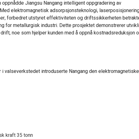
 oppnådde Jiangsu Nangang intelligent oppgradering av
. Med elektromagnetisk adsorpsjonsteknologi, laserposisjonerin
r, forbedret utstyret effektiviteten og driftssikkerheten betrakte
ng for metallurgisk industri. Dette prosjektet demonstrerer utvik
e drift, noe som hjelper kunden med å oppnå kostnadsreduksjon 
er i valseverkstedet introduserte Nangang den elektromagnetiske
k kraft 35 tonn