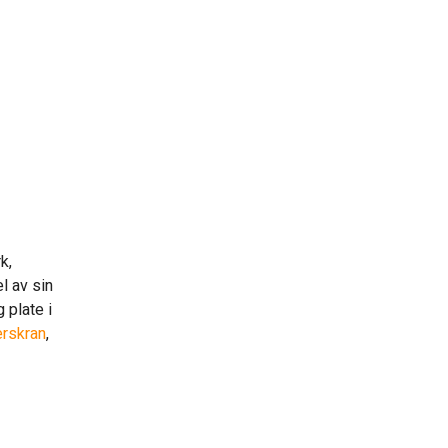
k,
l av sin
 plate i
erskran
,