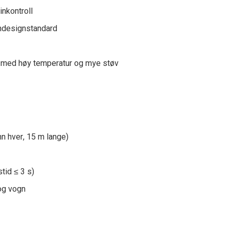
inkontroll
ndesignstandard
er med høy temperatur og mye støv
n hver, 15 m lange)
tid ≤ 3 s)
 og vogn