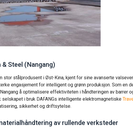
n & Steel (Nangang)
n stor stålprodusent i Øst-Kina, kjent for sine avanserte valsever
sterke engasjement for intelligent og grønn produksjon. Som en de
Nangang å optimalisere effektiviteten i håndteringen av barrer og
 tok selskapet i bruk DAFANGs intelligente elektromagnetiske
Trav
isering, sikkerhet og driftsytelse.
materialhåndtering av rullende verksteder