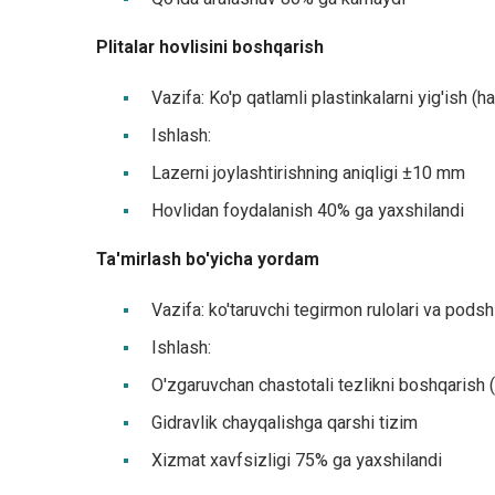
Plitalar hovlisini boshqarish
Vazifa: Ko'p qatlamli plastinkalarni yig'ish (h
Ishlash:
Lazerni joylashtirishning aniqligi ±10 mm
Hovlidan foydalanish 40% ga yaxshilandi
Ta'mirlash bo'yicha yordam
Vazifa: ko'taruvchi tegirmon rulolari va podsh
Ishlash:
O'zgaruvchan chastotali tezlikni boshqarish 
Gidravlik chayqalishga qarshi tizim
Xizmat xavfsizligi 75% ga yaxshilandi