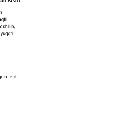
sh
qlli
oshirib,
 yuqori
qdim etdi: