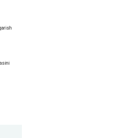
qarish
asini