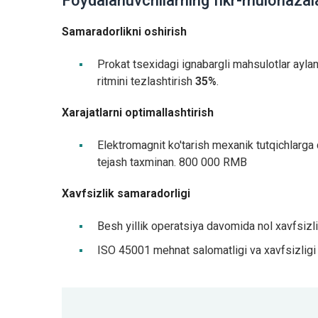
Foydalanuvchilarning fikr-mulohazalar
Samaradorlikni oshirish
Prokat tsexidagi ignabargli mahsulotlar ayl
ritmini tezlashtirish
35%
.
Xarajatlarni optimallashtirish
Elektromagnit ko'tarish mexanik tutqichlarga
tejash taxminan. 800 000 RMB
Xavfsizlik samaradorligi
Besh yillik operatsiya davomida nol xavfsizli
ISO 45001 mehnat salomatligi va xavfsizligi s