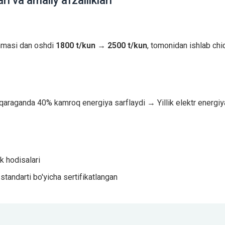
i va amaliy afzalliklari
anmasi dan oshdi
1800 t/kun → 2500 t/kun
, tomonidan ishlab chi
 qaraganda 40% kamroq energiya sarflaydi → Yillik elektr energiy
k hodisalari
tandarti bo'yicha sertifikatlangan