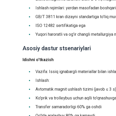
Ishlash rejimlari: yerdan masofadan boshqar
GB/T 3811 kran dizayni standartiga to'liq muv
ISO 12482 sertifikatiga ega
Yuqori haroratli va og'ir changli metallurgiya
Asosiy dastur stsenariylari
Idishni o'tkazish
Vazifa: Issiq ignabargli materiallar bilan ishl
Ishlash:
Avtomatik magnit ushlash tizimi (javob ≤ 3 s
Ko'prik va trolleybus uchun aqlli to'qnashuvg
Transfer samaradorligi 60% ga oshdi
Qo'lda aralashuv 80% ga kamaydi