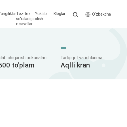
angiliklar
Tez-tez
Yuklab
Bloglar
O‘zbekcha
so'raladiga
olish
n savollar
hlab chiqarish uskunalari
Tadqiqot va ishlanma
500 to'plam
Aqlli kran