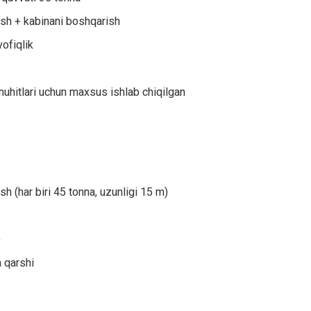
ish + kabinani boshqarish
ofiqlik
 muhitlari uchun maxsus ishlab chiqilgan
ash (har biri 45 tonna, uzunligi 15 m)
)
a qarshi