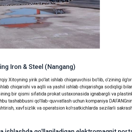
ing Iron & Steel (Nangang)
y Xitoyning yirik po'lat ishlab chiqaruvchisi bo'lib, o'zining ilg'o
 ishlab chiqarishi va aqlli va yashil ishlab chiqarishga sodiqligi bil
ining bir qismi sifatida prokat ustaxonasida ignabargli va plastin
 Ushbu tashabbusni qo'llab-quvvatlash uchun kompaniya DAFANGnin
htirish, xavfsizlik va operatsion ko'rsatkichlarda sezilarli sakras
a ishlashda qo'llaniladigan elektromagnit porta