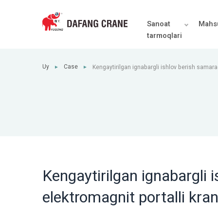
Sanoat
Mahsu
tarmoqlari
Uy
Case
Kengaytirilgan ignabargli ishlov berish samara
►
►
elektromagnit portalli kran
Kengaytirilgan ignabargli 
elektromagnit portalli kra