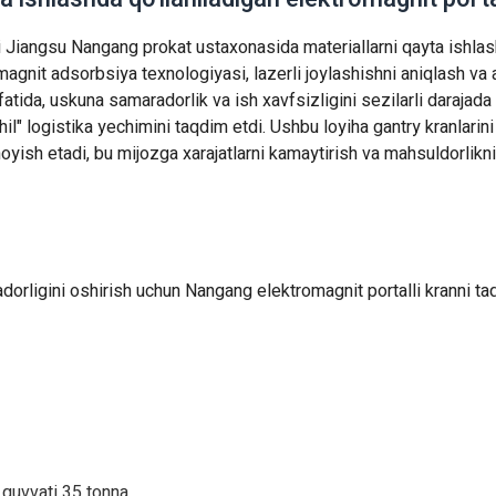
li Jiangsu Nangang prokat ustaxonasida materiallarni qayta ishla
magnit adsorbsiya texnologiyasi, lazerli joylashishni aniqlash va a
atida, uskuna samaradorlik va ish xavfsizligini sezilarli darajada 
il" logistika yechimini taqdim etdi. Ushbu loyiha gantry kranlarini
oyish etadi, bu mijozga xarajatlarni kamaytirish va mahsuldorlikni
orligini oshirish uchun Nangang elektromagnit portalli kranni ta
 quvvati 35 tonna