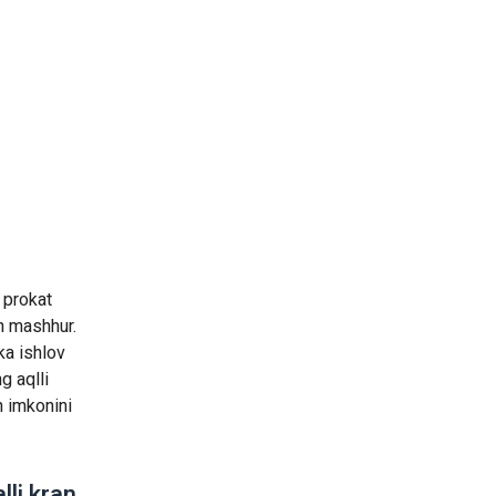
r prokat
an mashhur.
ka ishlov
g aqlli
h imkonini
lli kran