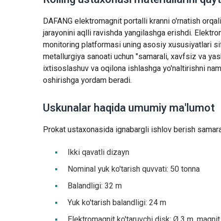
DAFANG elektromagnit portalli kranni o'rnatish orqa
jarayonini aqlli ravishda yangilashga erishdi. Elektro
monitoring platformasi uning asosiy xususiyatlari sif
metallurgiya sanoati uchun "samarali, xavfsiz va yash
ixtisoslashuv va oqilona ishlashga yo'naltirishni nam
oshirishga yordam beradi.
Uskunalar haqida umumiy ma'lumot
Prokat ustaxonasida ignabargli ishlov berish samarad
Ikki qavatli dizayn
Nominal yuk ko'tarish quvvati: 50 tonna
Balandligi: 32 m
Yuk ko'tarish balandligi: 24 m
Elektromagnit ko'taruvchi disk: Ø 3 m, magnit