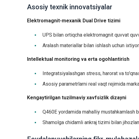
Asosiy texnik innovatsiyalar
Elektromagnit-mexanik Dual Drive tizimi
UPS bilan ortiqcha elektromagnit quvvat quvv
Aralash materiallar bilan ishlash uchun ixtiyor
Intellektual monitoring va erta ogohlantirish
Integratsiyalashgan stress, harorat va to'qn
Asosiy parametrlarni real vaqt rejimida marka
Kengaytirilgan tuzilmaviy xavfsizlik dizayni
Q460E yordamida mahalliy mustahkamlash bi
Shamolga chidamli ankraj tizimi bilan jihozla