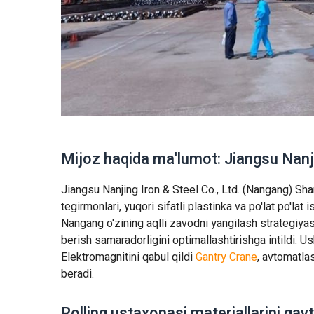
Mijoz haqida ma'lumot: Jiangsu Nanj
Jiangsu Nanjing Iron & Steel Co., Ltd. (Nangang) Sharqi
tegirmonlari, yuqori sifatli plastinka va po'lat po'lat
Nangang o'zining aqlli zavodni yangilash strategiyas
berish samaradorligini optimallashtirishga intildi.
Elektromagnitini qabul qildi
Gantry Crane
, avtomatlas
beradi.
Rolling ustaxonasi materiallarini qayt