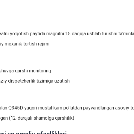
atni yo'qotish paytida magnitni 15 daqiqa ushlab turishni ta'minl
iy mexanik tortish rejimi
ashuvga qarshi monitoring
ziy dispetcherlik tizimiga uzatish
lan Q345D yuqori mustahkam po'latdan payvandlangan asosiy to'
ngan (12-darajali shamolga qarshilik)