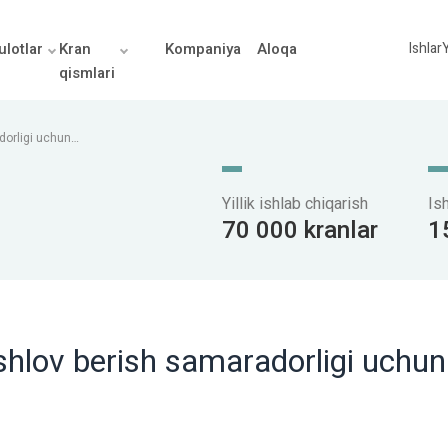
lotlar
Kran
Kompaniya
Aloqa
Ishlar
Y
qismlari
dorligi uchun
Yillik ishlab chiqarish
Is
70 000 kranlar
1
ishlov berish samaradorligi uchun
n