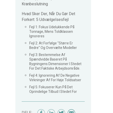
Kranbeslutning
Hvad Sker Der, Når Du Gør Det
Forkert: 5 Udvælgelsesfejl
Fejl 1: Fokus Udelukkende På
Tonnage, Mens Toldklassen
Ignoreres
Fejl 2: At Forfølge "større Er
Bedre" Og Overvælte Modeller
Fejl 3: Bestemmelse Af
Spændvidde Baseret På
Bygningens Dimensioner I Stedet
For Det Faktiske Arbejdsområde.
Fejl 4: Ignorering Af De Negative
Virkninger Af For Høje Toldsatser
Fejl 5: Fokuserer Kun På Det
Oprindelige Tilbud I Stedet For
Den Samlede Pris Over 20 År
DELE: