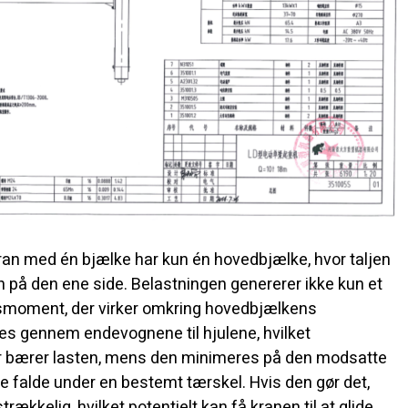
kran med én bjælke har kun én hovedbjælke, hvor taljen
 på den ene side. Belastningen genererer ikke kun et
smoment, der virker omkring hovedbjælkens
s gennem endevognene til hjulene, hvilket
er bærer lasten, mens den minimeres på den modsatte
e falde under en bestemt tærskel. Hvis den gør det,
trækkelig, hvilket potentielt kan få kranen til at glide