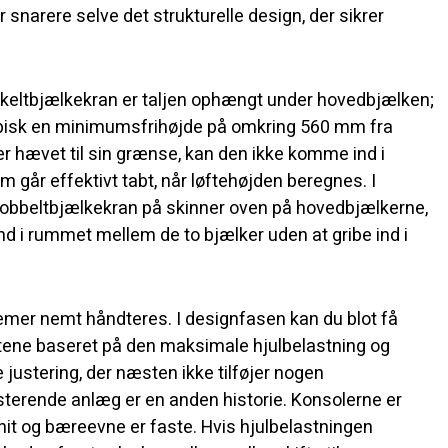
 snarere selve det strukturelle design, der sikrer
enkeltbjælkekran er taljen ophængt under hovedbjælken;
ypisk en minimumsfrihøjde på omkring 560 mm fra
 er hævet til sin grænse, kan den ikke komme ind i
 går effektivt tabt, når løftehøjden beregnes. I
dobbeltbjælkekran på skinner oven på hovedbjælkerne,
ind i rummet mellem de to bjælker uden at gribe ind i
emer nemt håndteres. I designfasen kan du blot få
ttene baseret på den maksimale hjulbelastning og
 justering, der næsten ikke tilføjer nogen
terende anlæg er en anden historie. Konsolerne er
snit og bæreevne er faste. Hvis hjulbelastningen