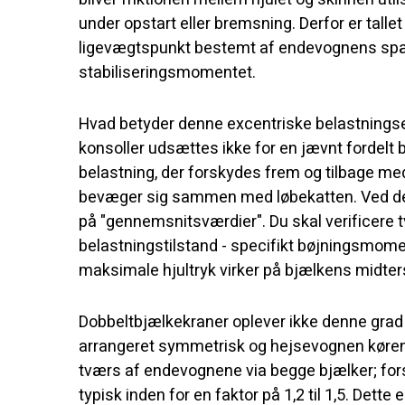
under opstart eller bremsning. Derfor er tallet
ligevægtspunkt bestemt af endevognens sp
stabiliseringsmomentet.
Hvad betyder denne excentriske belastningse
konsoller udsættes ikke for en jævnt fordelt 
belastning, der forskydes frem og tilbage me
bevæger sig sammen med løbekatten. Ved des
på "gennemsnitsværdier". Du skal verificere t
belastningstilstand - specifikt bøjningsmome
maksimale hjultryk virker på bjælkens midte
Dobbeltbjælkekraner oplever ikke denne grad
arrangeret symmetrisk og hejsevognen køren
tværs af endevognene via begge bjælker; forsk
typisk inden for en faktor på 1,2 til 1,5. Dette e