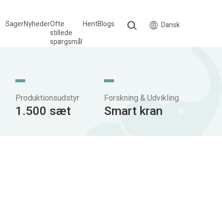
Sager
Nyheder
Ofte
Hent
Blogs
Dansk
stillede
spørgsmål
Produktionsudstyr
Forskning & Udvikling
1.500 sæt
Smart kran