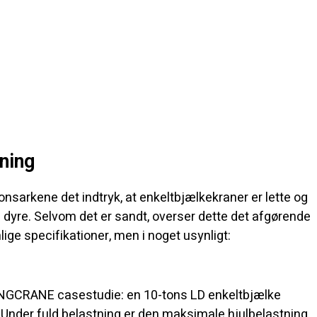
tning
onsarkene det indtryk, at enkeltbjælkekraner er lette og
 dyre. Selvom det er sandt, overser dette det afgørende
nlige specifikationer, men i noget usynligt:
FANGCRANE casestudie: en 10-tons LD enkeltbjælke
Under fuld belastning er den maksimale hjulbelastning