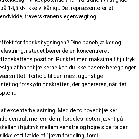
 på 14,5 kN ikke vilkårligt. Det repræsenterer et
ændvidde, traverskranens egenvægt og
ffekt for fabriksbygningen? Dine banebjælker og
belastning; i stedet bærer de en koncentreret
d løbekattens position. Punktet med maksimalt hjultryk
ign af banebjælkerne kan du ikke basere beregninger
værsnittet i forhold til den mest ugunstige
ntet og forskydningskraften, der genereres, når det
rspænd.
 af excenterbelastning. Med de to hovedbjælker
de centralt mellem dem, fordeles lasten jævnt på
ellen i hjultryk mellem venstre og højre side falder
r ikke et tilfælde af "jævn fordeling, fordi