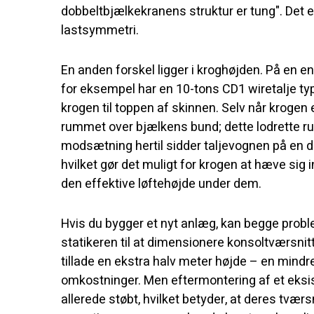
dobbeltbjælkekranens struktur er tung". Det er
lastsymmetri.
En anden forskel ligger i kroghøjden. På en 
for eksempel har en 10-tons CD1 wiretalje t
krogen til toppen af skinnen. Selv når krogen
rummet over bjælkens bund; dette lodrette rum
modsætning hertil sidder taljevognen på en 
hvilket gør det muligt for krogen at hæve sig 
den effektive løftehøjde under dem.
Hvis du bygger et nyt anlæg, kan begge probl
statikeren til at dimensionere konsoltværsni
tillade en ekstra halv meter højde – en mindre
omkostninger. Men eftermontering af et eksis
allerede støbt, hvilket betyder, at deres tvær