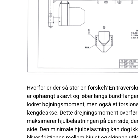
Hvorfor er der så stor en forskel? En travers
er ophængt skævt og løber langs bundflangen
lodret bøjningsmoment, men også et torsion
længdeakse. Dette drejningsmoment overføre
maksimerer hjulbelastningen på den side, d
side. Den minimale hjulbelastning kan dog ikk
bliver friktionen mellem hjulet og skinnen utils