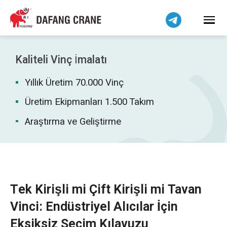
Bahasa Indonesia
Bahasa Melayu
Tiếng Việt
简体中文
Kaliteli Vinç İmalatı
বাংলা
Yıllık Üretim 70.000 Vinç
فارسی
Pilipino
Üretim Ekipmanları 1.500 Takım
اردو
Araştırma ve Geliştirme
Українська
Čeština
Беларуская мова
Kiswahili
Tek Kirişli mi Çift Kirişli mi Tavan
Dansk
Vinci: Endüstriyel Alıcılar İçin
Norsk
Eksiksiz Seçim Kılavuzu