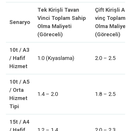
Tek Kirişli Tavan
Çift Kirişli
As
Vinci Toplam Sahip
vinç
Toplam S
Senaryo
Olma Maliyeti
Olma Maliyeti
(Göreceli)
(Göreceli)
10t / A3
/ Hafif
1.0 (Kıyaslama)
2.0 – 2.5
Hizmet
10t / A5
/ Orta
1.4 – 2.0
1.8 – 2.5
Hizmet
Tipi
15t / A4
/ Hafif
1.2 – 1.4
2.0 – 2.3