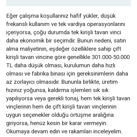
Tekerlek Yükündeki Gerçek Fark
Eğer çalışma koşullarınız hafif yükler, düşük
frekanslı kullanım ve tek vardiya operasyonlarını
Tek Kirişli Tavan Vinci Ne Zaman Daha
içeriyorsa, çoğu durumda tek kirişli tavan vinci
Akıllıca Bir Seçimdir?
daha ekonomik bir seçimdir. Bunun nedeni, satın
alma maliyetinin, eşdeğer özelliklere sahip çift
Tavan vinci toplam sahip olma maliyeti
kirişli tavan vincine göre genellikle 301.000-50.000
(TCO), ne satın almanız gerektiğine karar
TL daha düşük olması, kurulumun daha hızlı
verir.
olması ve fabrika binası için gereksinimlerin daha
az zorlayıcı olmasıdır. Bununla birlikte, üretim
I Kiriş mi, Kutu Kiriş mi: Vinç Kararınızda
hızınız yoğunsa, kaldırma işlemleri sık sık
Kiriş Tipinin Anlamı Ne?
yapılıyorsa veya gerekli tonaj, hem tek kirişli tavan
vinçlerinin hem de çift kirişli tavan vinçlerinin
Yanlış Seçim Yaptığınızda Ne Olur: 5 Seçim
uygun seçenekler olduğu örtüşme aralığına
Hatası
giriyorsa, henüz kesin bir karar vermeyin.
Hata 1: Sadece tonaja odaklanıp, görev sınıfını
Okumaya devam edin ve rakamları inceleyelim.