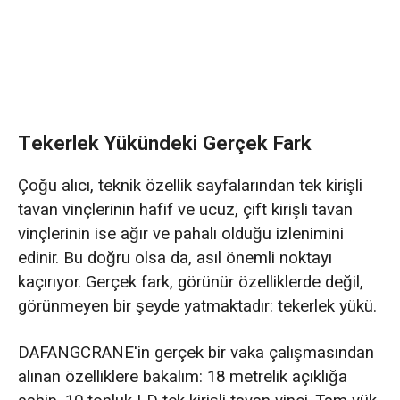
göz ardı etmek.
Hata 2: "Büyük daha iyidir" mantığıyla hareket
etmek ve gereğinden fazla model seçmek
Hata 3: Açıklığı, gerçek çalışma alanına değil,
bina boyutlarına göre belirlemek.
Tekerlek Yükündeki Gerçek Fark
Hata 4: Aşırı görev yükünün olumsuz etkilerini
Çoğu alıcı, teknik özellik sayfalarından tek kirişli
göz ardı etmek
tavan vinçlerinin hafif ve ucuz, çift kirişli tavan
vinçlerinin ise ağır ve pahalı olduğu izlenimini
Hata 5: Sadece ilk teklife odaklanmak, 20
edinir. Bu doğru olsa da, asıl önemli noktayı
yıllık toplam maliyeti göz ardı etmek.
kaçırıyor. Gerçek fark, görünür özelliklerde değil,
görünmeyen bir şeyde yatmaktadır: tekerlek yükü.
DAFANGCRANE'in gerçek bir vaka çalışmasından
alınan özelliklere bakalım: 18 metrelik açıklığa