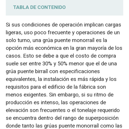
TABLA DE CONTENIDO
La diferencia real en la carga sobre las
Si sus condiciones de operación implican cargas
ruedas
ligeras, uso poco frecuente y operaciones de un
solo turno, una grúa puente monorraíl es la
Cuando una grúa puente monorraíl es la
opción más económica en la gran mayoría de los
opción más inteligente
casos. Esto se debe a que el costo de compra
suele ser entre 30% y 50% menor que el de una
El costo total de propiedad de una grúa
grúa puente birraíl con especificaciones
puente determina qué debes comprar.
equivalentes, la instalación es más rápida y los
requisitos para el edificio de la fábrica son
Viga en I vs. Viga cajón: Qué significa el
menos exigentes. Sin embargo, si su ritmo de
tipo de viga para la elección de su grúa.
producción es intenso, las operaciones de
elevación son frecuentes o el tonelaje requerido
¿Qué sucede cuando te equivocas?: 5
se encuentra dentro del rango de superposición
errores de selección
donde tanto las grúas puente monorraíl como las