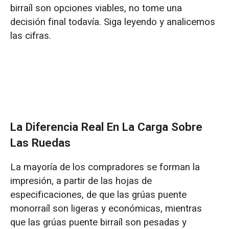
Error 1: Centrarse únicamente en el tonelaje e
birraíl son opciones viables, no tome una
ignorar la clase de servicio.
decisión final todavía. Siga leyendo y analicemos
las cifras.
Error 2: Perseguir la idea de que "cuanto más
grande, mejor" y sobreseleccionar modelos.
Error 3: Determinar la luz en función de las
dimensiones del edificio en lugar de la
superficie de trabajo real.
La Diferencia Real En La Carga Sobre
Error 4: Ignorar los efectos adversos de las
Las Ruedas
clasificaciones de carga excesivas.
La mayoría de los compradores se forman la
Error 5: Centrarse únicamente en el
impresión, a partir de las hojas de
presupuesto inicial en lugar del coste total a
especificaciones, de que las grúas puente
20 años.
monorraíl son ligeras y económicas, mientras
que las grúas puente birraíl son pesadas y