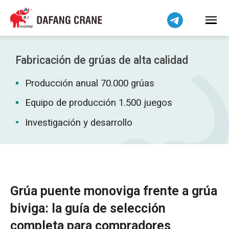
Bahasa Indonesia
Bahasa Melayu
Tiếng Việt
简体中文
Fabricación de grúas de alta calidad
বাংলা
Producción anual 70.000 grúas
فارسی
Pilipino
Equipo de producción 1.500 juegos
اردو
Investigación y desarrollo
Українська
Čeština
Беларуская мова
Kiswahili
Grúa puente monoviga frente a grúa
Dansk
biviga: la guía de selección
Norsk
completa para compradores