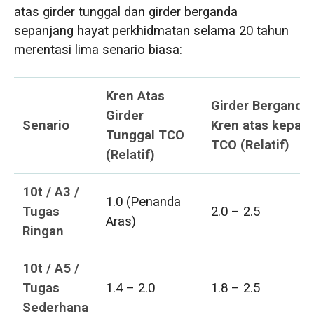
atas girder tunggal dan girder berganda
sepanjang hayat perkhidmatan selama 20 tahun
merentasi lima senario biasa:
Kren Atas
Girder Berganda
Girder
Senario
Kren atas kepala
Tunggal TCO
TCO (Relatif)
(Relatif)
10t / A3 /
1.0 (Penanda
Tugas
2.0 – 2.5
Aras)
Ringan
10t / A5 /
Tugas
1.4 – 2.0
1.8 – 2.5
Sederhana