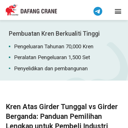
हिन्दी
Bahasa Indonesia
Tiếng Việt
简体中文
Pembuatan Kren Berkualiti Tinggi
বাংলা
Pengeluaran Tahunan 70,000 Kren
فارسی
Pilipino
Peralatan Pengeluaran 1,500 Set
اردو
Penyelidikan dan pembangunan
Українська
Čeština
Беларуская мова
Kiswahili
Kren Atas Girder Tunggal vs Girder
Dansk
Berganda: Panduan Pemilihan
Norsk
Lengkap untuk Pembeli Industri