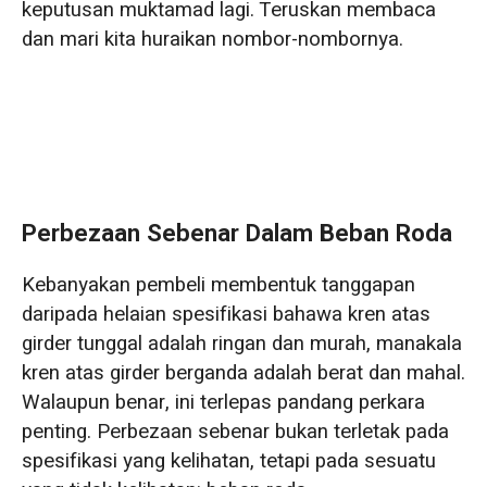
keputusan muktamad lagi. Teruskan membaca
tugas
dan mari kita huraikan nombor-nombornya.
Kesilapan 2: Mengejar "lebih besar lebih baik"
dan terlalu memilih model
Kesilapan 3: Menentukan rentang berdasarkan
dimensi bangunan dan bukannya kawasan
kerja sebenar.
Perbezaan Sebenar Dalam Beban Roda
Kesilapan 4: Mengabaikan kesan buruk
penarafan duti yang berlebihan
Kebanyakan pembeli membentuk tanggapan
daripada helaian spesifikasi bahawa kren atas
Kesilapan 5: Hanya memberi tumpuan kepada
girder tunggal adalah ringan dan murah, manakala
sebut harga awal dan bukannya jumlah kos 20
kren atas girder berganda adalah berat dan mahal.
tahun
Walaupun benar, ini terlepas pandang perkara
penting. Perbezaan sebenar bukan terletak pada
spesifikasi yang kelihatan, tetapi pada sesuatu