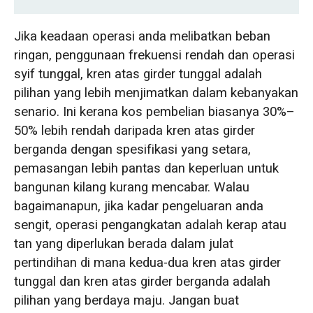
Perbezaan Sebenar dalam Beban Roda
Jika keadaan operasi anda melibatkan beban
ringan, penggunaan frekuensi rendah dan operasi
Apabila Kren Atas Girder Tunggal Adalah
syif tunggal, kren atas girder tunggal adalah
Pilihan yang Lebih Bijak
pilihan yang lebih menjimatkan dalam kebanyakan
senario. Ini kerana kos pembelian biasanya 30%–
Kren Atas TCO Memutuskan Apa yang
50% lebih rendah daripada kren atas girder
Patut Anda Beli
berganda dengan spesifikasi yang setara,
pemasangan lebih pantas dan keperluan untuk
Rasuk I vs Rasuk Kotak: Apakah Maksud
bangunan kilang kurang mencabar. Walau
Jenis Girder untuk Keputusan Kren Anda
bagaimanapun, jika kadar pengeluaran anda
sengit, operasi pengangkatan adalah kerap atau
Apa Yang Berlaku Apabila Anda Tersilap: 5
tan yang diperlukan berada dalam julat
Kesilapan Pemilihan
pertindihan di mana kedua-dua kren atas girder
Kesilapan 1: Memberi tumpuan sepenuhnya
tunggal dan kren atas girder berganda adalah
kepada berat sambil mengabaikan kelas
pilihan yang berdaya maju. Jangan buat