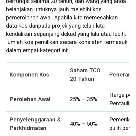
berfungsi selama 20 tahun, dan wang yang anda
belanjakan untuknya jauh melebihi kos
pemerolehan awal. Apabila kita memecahkan
data kos daripada projek yang telah kita
kendalikan sepanjang dekad yang lalu atau lebih,
jumlah kos pemilikan secara konsisten termasuk
dalam empat kategori ini:
Saham TCO
Komponen Kos
Penerang
20 Tahun
Harga per
Perolehan Awal
25% – 35%
Pentaulia
Penyelenggaraan &
Pemeriksaa
40% – 50%
Perkhidmatan
pulih berka