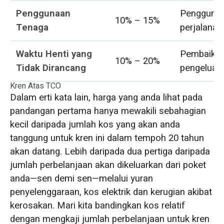
Penggunaan
Penggunaa
10% – 15%
Tenaga
perjalanan
Waktu Henti yang
Pembaikan
10% – 20%
Tidak Dirancang
pengeluar
Kren Atas TCO
Dalam erti kata lain, harga yang anda lihat pada
pandangan pertama hanya mewakili sebahagian
kecil daripada jumlah kos yang akan anda
tanggung untuk kren ini dalam tempoh 20 tahun
akan datang. Lebih daripada dua pertiga daripada
jumlah perbelanjaan akan dikeluarkan dari poket
anda—sen demi sen—melalui yuran
penyelenggaraan, kos elektrik dan kerugian akibat
kerosakan. Mari kita bandingkan kos relatif
dengan mengkaji jumlah perbelanjaan untuk kren