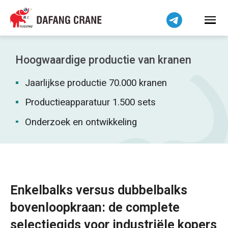
Bahasa Indonesia
Bahasa Melayu
Tiếng Việt
简体中文
Hoogwaardige productie van kranen
বাংলা
Jaarlijkse productie 70.000 kranen
فارسی
Pilipino
Productieapparatuur 1.500 sets
اردو
Onderzoek en ontwikkeling
Українська
Čeština
Беларуская мова
Kiswahili
Enkelbalks versus dubbelbalks
Dansk
bovenloopkraan: de complete
Norsk
selectiegids voor industriële kopers