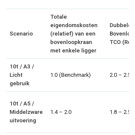
Totale
eigendomskosten
Dubbele l
Scenario
(relatief) van een
Bovenloo
bovenloopkraan
TCO (Rela
met enkele ligger
10t / A3 /
Licht
1.0 (Benchmark)
2.0 – 2.5
gebruik
10t / A5 /
Middelzware
1.4 – 2.0
1.8 – 2.5
uitvoering