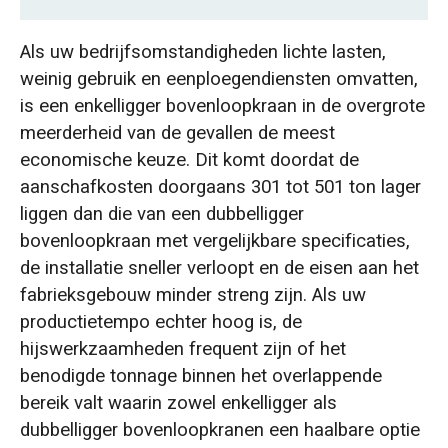
Het werkelijke verschil in wiellast
Als uw bedrijfsomstandigheden lichte lasten,
weinig gebruik en eenploegendiensten omvatten,
Wanneer een bovenloopkraan met enkele
is een enkelligger bovenloopkraan in de overgrote
ligger de slimmere keuze is
meerderheid van de gevallen de meest
economische keuze. Dit komt doordat de
De totale eigendomskosten (TCO) van
aanschafkosten doorgaans 301 tot 501 ton lager
bovenloopkranen bepalen wat u moet
liggen dan die van een dubbelligger
kopen.
bovenloopkraan met vergelijkbare specificaties,
de installatie sneller verloopt en de eisen aan het
I-balk versus kokerbalk: wat het type balk
fabrieksgebouw minder streng zijn. Als uw
betekent voor uw kraankeuze
productietempo echter hoog is, de
hijswerkzaamheden frequent zijn of het
Wat gebeurt er als je het fout doet: 5
benodigde tonnage binnen het overlappende
veelgemaakte selectiefouten
bereik valt waarin zowel enkelligger als
Fout 1: Uitsluitend focussen op tonnage en de
dubbelligger bovenloopkranen een haalbare optie