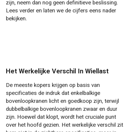
gebruiksklasse negeren
zijn, neem dan nog geen definitieve beslissing.
Lees verder en laten we de cijfers eens nader
Fout 2: Vasthouden aan het idee dat "groter
bekijken.
beter is" en te veel modellen selecteren.
Fout 3: De overspanning bepalen op basis
van de afmetingen van het gebouw in plaats
van het daadwerkelijke werkoppervlak.
Fout 4: Het negeren van de nadelige gevolgen
Het Werkelijke Verschil In Wiellast
van te hoge dienstbelastingen.
De meeste kopers krijgen op basis van
Fout 5: Alleen focussen op de initiële offerte
specificaties de indruk dat enkelbalkige
in plaats van op de totale kosten over 20 jaar.
bovenloopkranen licht en goedkoop zijn, terwijl
dubbelbalkige bovenloopkranen zwaar en duur
zijn. Hoewel dat klopt, wordt het cruciale punt
over het hoofd gezien. Het werkelijke verschil zit