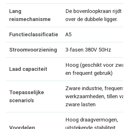
Lang
De bovenloopkraan rijdt
reismechanisme
over de dubbele ligger.
Functieclassificatie
A5
Stroomvoorziening
3-fasen 380V 50Hz
Hoog (geschikt voor zwaa
Laad capaciteit
en frequent gebruik)
Zware industrie, frequente
Toepasselijke
werkzaamheden, tillen van
scenario's
zware lasten
Hoog draagvermogen,
Voordelen
uitstekende stabiliteit,