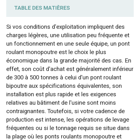
TABLE DES MATIÈRES
La véritable différence de charge par roue
Si vos conditions d'exploitation impliquent des
charges légères, une utilisation peu fréquente et
Quand un pont roulant monopoutre est le
un fonctionnement en une seule équipe, un pont
choix le plus judicieux
roulant monopoutre est le choix le plus
économique dans la grande majorité des cas. En
Le coût total de possession (TCO) d'un
effet, son coût d'achat est généralement inférieur
pont roulant détermine ce que vous devriez
de 300 à 500 tonnes à celui d'un pont roulant
acheter.
bipoutre aux spécifications équivalentes, son
installation est plus rapide et les exigences
Poutre en I ou poutre caisson : quel est
relatives au bâtiment de l'usine sont moins
l’impact du type de poutre sur votre choix
contraignantes. Toutefois, si votre cadence de
de grue ?
production est intense, les opérations de levage
fréquentes ou si le tonnage requis se situe dans
Que se passe-t-il lorsque vous vous
la plage où les ponts roulants monopoutre et
trompez ? : 5 erreurs de sélection