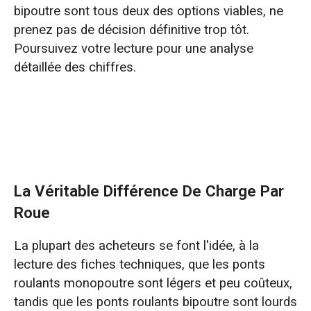
bipoutre sont tous deux des options viables, ne
Erreur n° 1 : Se concentrer uniquement sur le
prenez pas de décision définitive trop tôt.
tonnage en ignorant la classe de service.
Poursuivez votre lecture pour une analyse
détaillée des chiffres.
Erreur n° 2 : Privilégier le « plus grand, c’est
mieux » et sursélectionner les modèles
Erreur 3 : Déterminer la portée en fonction
des dimensions du bâtiment plutôt que de la
zone de travail réelle.
La Véritable Différence De Charge Par
Erreur n°4 : Ignorer les effets néfastes de
Roue
taux de droits excessifs
La plupart des acheteurs se font l'idée, à la
Erreur n° 5 : Se concentrer uniquement sur le
lecture des fiches techniques, que les ponts
devis initial plutôt que sur le coût total sur 20
roulants monopoutre sont légers et peu coûteux,
ans
tandis que les ponts roulants bipoutre sont lourds