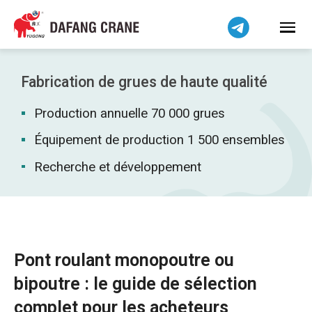
Bahasa Indonesia
Bahasa Melayu
Tiếng Việt
简体中文
Fabrication de grues de haute qualité
বাংলা
Production annuelle 70 000 grues
فارسی
Pilipino
Équipement de production 1 500 ensembles
اردو
Recherche et développement
Українська
Čeština
Беларуская мова
Kiswahili
Pont roulant monopoutre ou
Dansk
bipoutre : le guide de sélection
Norsk
complet pour les acheteurs