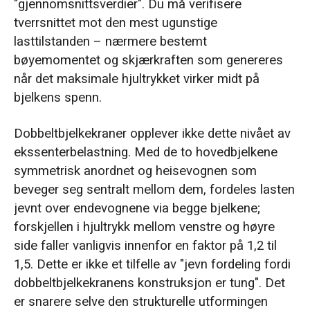
"gjennomsnittsverdier". Du må verifisere
tverrsnittet mot den mest ugunstige
lasttilstanden – nærmere bestemt
bøyemomentet og skjærkraften som genereres
når det maksimale hjultrykket virker midt på
bjelkens spenn.
Dobbeltbjelkekraner opplever ikke dette nivået av
ekssenterbelastning. Med de to hovedbjelkene
symmetrisk anordnet og heisevognen som
beveger seg sentralt mellom dem, fordeles lasten
jevnt over endevognene via begge bjelkene;
forskjellen i hjultrykk mellom venstre og høyre
side faller vanligvis innenfor en faktor på 1,2 til
1,5. Dette er ikke et tilfelle av "jevn fordeling fordi
dobbeltbjelkekranens konstruksjon er tung". Det
er snarere selve den strukturelle utformingen