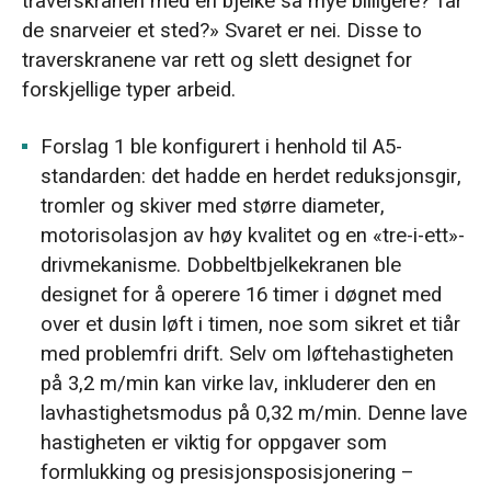
traverskranen med én bjelke så mye billigere? Tar
de snarveier et sted?» Svaret er nei. Disse to
traverskranene var rett og slett designet for
forskjellige typer arbeid.
Forslag 1 ble konfigurert i henhold til A5-
standarden: det hadde en herdet reduksjonsgir,
tromler og skiver med større diameter,
motorisolasjon av høy kvalitet og en «tre-i-ett»-
drivmekanisme. Dobbeltbjelkekranen ble
designet for å operere 16 timer i døgnet med
over et dusin løft i timen, noe som sikret et tiår
med problemfri drift. Selv om løftehastigheten
på 3,2 m/min kan virke lav, inkluderer den en
lavhastighetsmodus på 0,32 m/min. Denne lave
hastigheten er viktig for oppgaver som
formlukking og presisjonsposisjonering –