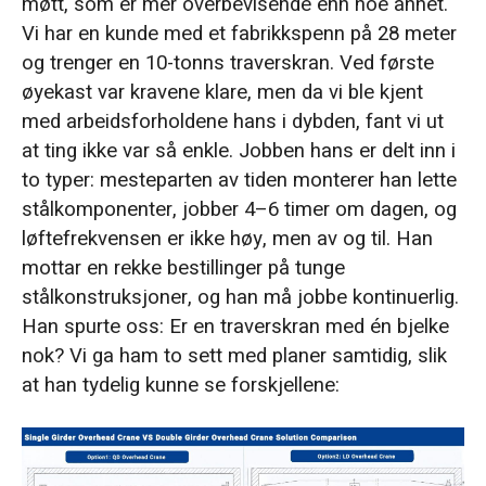
møtt, som er mer overbevisende enn noe annet.
Vi har en kunde med et fabrikkspenn på 28 meter
og trenger en 10-tonns traverskran. Ved første
øyekast var kravene klare, men da vi ble kjent
med arbeidsforholdene hans i dybden, fant vi ut
at ting ikke var så enkle. Jobben hans er delt inn i
to typer: mesteparten av tiden monterer han lette
stålkomponenter, jobber 4–6 timer om dagen, og
løftefrekvensen er ikke høy, men av og til. Han
mottar en rekke bestillinger på tunge
stålkonstruksjoner, og han må jobbe kontinuerlig.
Han spurte oss: Er en traverskran med én bjelke
nok? Vi ga ham to sett med planer samtidig, slik
at han tydelig kunne se forskjellene: