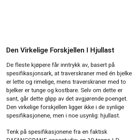
overvelger modeller
Feil 3: Bestemmelse av spennvidde basert
på bygningsdimensjoner i stedet for det
faktiske arbeidsområdet.
Den Virkelige Forskjellen I Hjullast
Feil 4: Ignorerer de negative effektene av for
høye belastningsgrader
De fleste kjøpere får inntrykk av, basert på
spesifikasjonsark, at traverskraner med én bjelke
Feil 5: Fokuserer kun på det opprinnelige
er lette og rimelige, mens traverskraner med to
tilbudet i stedet for den totale kostnaden over
bjelker er tunge og kostbare. Selv om dette er
20 år
sant, går dette glipp av det avgjørende poenget.
Den virkelige forskjellen ligger ikke i de synlige
spesifikasjonene, men i noe usynlig: hjullast.
Tenk på spesifikasjonene fra en faktisk