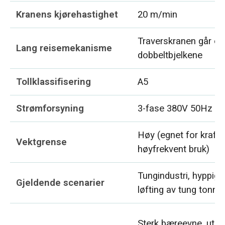
Kranens kjørehastighet
20 m/min
Traverskranen går o
Lang reisemekanisme
dobbeltbjelkene
Tollklassifisering
A5
Strømforsyning
3-fase 380V 50Hz
Høy (egnet for krafti
Vektgrense
høyfrekvent bruk)
Tungindustri, hyppig d
Gjeldende scenarier
løfting av tung tonna
Sterk bæreevne, utm