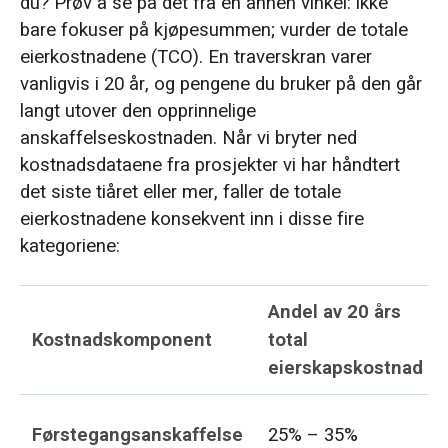
du? Prøv å se på det fra en annen vinkel: ikke
bare fokuser på kjøpesummen; vurder de totale
eierkostnadene (TCO). En traverskran varer
vanligvis i 20 år, og pengene du bruker på den går
langt utover den opprinnelige
anskaffelseskostnaden. Når vi bryter ned
kostnadsdataene fra prosjekter vi har håndtert
det siste tiåret eller mer, faller de totale
eierkostnadene konsekvent inn i disse fire
kategoriene:
Andel av 20 års
Kostnadskomponent
total
eierskapskostnad
Førstegangsanskaffelse
25% – 35%