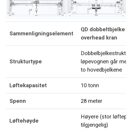
QD dobbeltbjelke
Sammenligningselement
overhead kran
Dobbelbjelkestruktur;
Strukturtype
løpevognen går mell
to hovedbjelkene
Løftekapasitet
10 tonn
Spenn
28 meter
Høyere (stor løftepl
Løftehøyde
tilgjengelig)