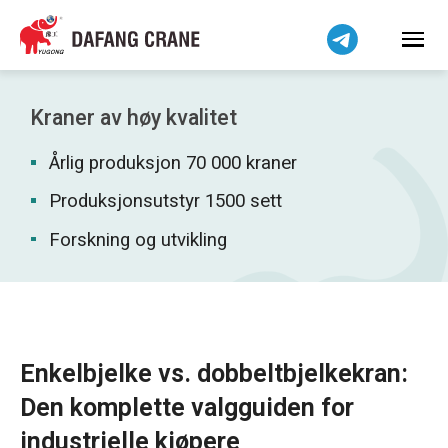
हिन्दी
Bahasa Indonesia
Bahasa Melayu
Tiếng Việt
Kraner av høy kvalitet
简体中文
Årlig produksjon 70 000 kraner
বাংলা
فارسی
Produksjonsutstyr 1500 sett
Pilipino
Forskning og utvikling
اردو
Українська
Čeština
Беларуская мова
Enkelbjelke vs. dobbeltbjelkekran:
Kiswahili
Den komplette valgguiden for
Dansk
industrielle kjøpere