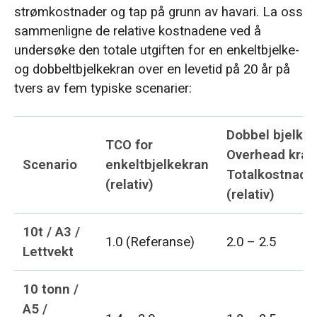
strømkostnader og tap på grunn av havari. La oss
sammenligne de relative kostnadene ved å
undersøke den totale utgiften for en enkeltbjelke-
og dobbeltbjelkekran over en levetid på 20 år på
tvers av fem typiske scenarier:
Dobbel bjelke
TCO for
Overhead kran
Scenario
enkeltbjelkekran
Totalkostnad
(relativ)
(relativ)
10t / A3 /
1.0 (Referanse)
2.0 – 2.5
Lettvekt
10 tonn /
A5 /