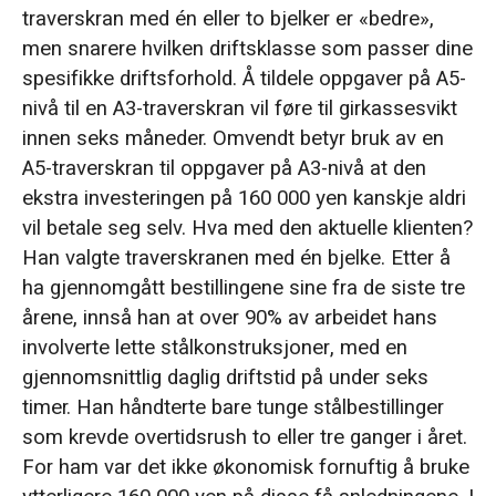
traverskran med én eller to bjelker er «bedre»,
men snarere hvilken driftsklasse som passer dine
spesifikke driftsforhold. Å tildele oppgaver på A5-
nivå til en A3-traverskran vil føre til girkassesvikt
innen seks måneder. Omvendt betyr bruk av en
A5-traverskran til oppgaver på A3-nivå at den
ekstra investeringen på 160 000 yen kanskje aldri
vil betale seg selv. Hva med den aktuelle klienten?
Han valgte traverskranen med én bjelke. Etter å
ha gjennomgått bestillingene sine fra de siste tre
årene, innså han at over 90% av arbeidet hans
involverte lette stålkonstruksjoner, med en
gjennomsnittlig daglig driftstid på under seks
timer. Han håndterte bare tunge stålbestillinger
som krevde overtidsrush to eller tre ganger i året.
For ham var det ikke økonomisk fornuftig å bruke