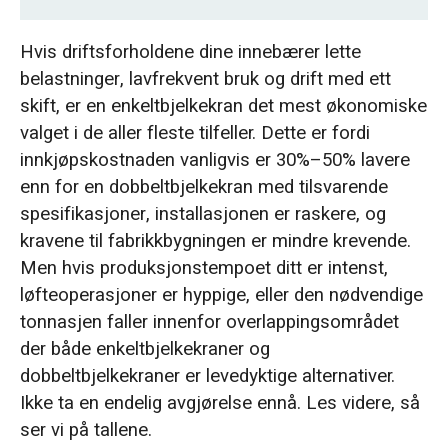
Den virkelige forskjellen i hjullast
Hvis driftsforholdene dine innebærer lette
belastninger, lavfrekvent bruk og drift med ett
Når en traverskran med én bjelke er det
skift, er en enkeltbjelkekran det mest økonomiske
smartere valget
valget i de aller fleste tilfeller. Dette er fordi
innkjøpskostnaden vanligvis er 30%–50% lavere
TCO for traverskraner bestemmer hva du
enn for en dobbeltbjelkekran med tilsvarende
bør kjøpe
spesifikasjoner, installasjonen er raskere, og
kravene til fabrikkbygningen er mindre krevende.
I-bjelke vs. boksbjelke: Hva bjelketypen
Men hvis produksjonstempoet ditt er intenst,
betyr for kranavgjørelsen din
løfteoperasjoner er hyppige, eller den nødvendige
tonnasjen faller innenfor overlappingsområdet
Hva skjer når du gjør feil: 5 feil ved valg
der både enkeltbjelkekraner og
Feil 1: Fokuserer utelukkende på tonnasje
dobbeltbjelkekraner er levedyktige alternativer.
mens man ignorerer tjenesteklassen
Ikke ta en endelig avgjørelse ennå. Les videre, så
ser vi på tallene.
Feil 2: Forfølger «større er bedre» og