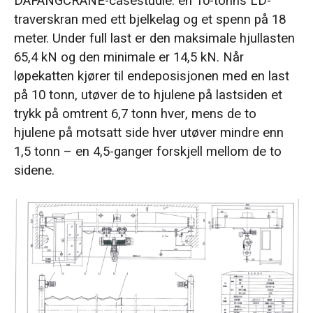
DAFANGCRANE-casestudie: en 10-tonns LD-
traverskran med ett bjelkelag og et spenn på 18
meter. Under full last er den maksimale hjullasten
65,4 kN og den minimale er 14,5 kN. Når
løpekatten kjører til endeposisjonen med en last
på 10 tonn, utøver de to hjulene på lastsiden et
trykk på omtrent 6,7 tonn hver, mens de to
hjulene på motsatt side hver utøver mindre enn
1,5 tonn – en 4,5-ganger forskjell mellom de to
sidene.