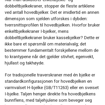
dobbeltbjelkekraner, stopper de fleste artiklene
ved antall hovedbjelker. Det er imidlertid en annen
dimensjon som sjelden utforskes i dybden:
tverrsnittsprofilen til hovedbjelken. Hvorfor bruker
enkeltbjelkekraner I-bjelker, mens
dobbeltbjelkekraner bruker kassebjelker? Dette er
ikke bare et spørsmål om materialvalg; det
bestemmer fundamentalt forskjellene mellom de
to krantypene når det gjelder stivhet, egenvekt,
hjullast og takhøyde.
For tradisjonelle traverskraner med én bjelke er
standardkonfigurasjonen for hovedbjelken en
varmvalset H-bjelke (GB/T11263) eller en sveiset
I-bjelke. Taljen henger direkte fra hovedbjelkens
bunnflens, med taljehjulene som beveger seg