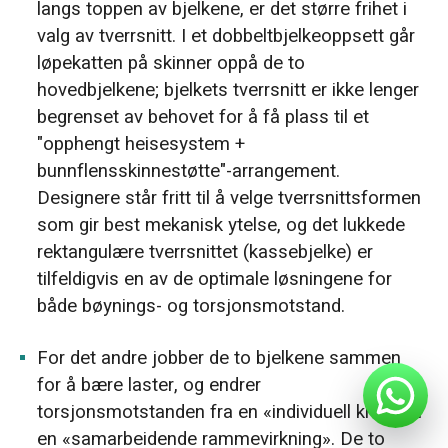
langs toppen av bjelkene, er det større frihet i
valg av tverrsnitt. I et dobbeltbjelkeoppsett går
løpekatten på skinner oppå de to
hovedbjelkene; bjelkets tverrsnitt er ikke lenger
begrenset av behovet for å få plass til et
"opphengt heisesystem +
bunnflensskinnestøtte"-arrangement.
Designere står fritt til å velge tverrsnittsformen
som gir best mekanisk ytelse, og det lukkede
rektangulære tverrsnittet (kassebjelke) er
tilfeldigvis en av de optimale løsningene for
både bøynings- og torsjonsmotstand.
For det andre jobber de to bjelkene sammen
for å bære laster, og endrer
torsjonsmotstanden fra en «individuell kraft» til
en «samarbeidende rammevirkning». De to