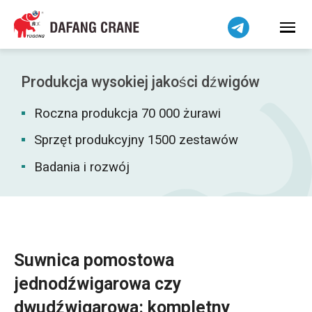
Bahasa Indonesia
Bahasa Melayu
Tiếng Việt
简体中文
Produkcja wysokiej jakości dźwigów
বাংলা
Roczna produkcja 70 000 żurawi
فارسی
Pilipino
Sprzęt produkcyjny 1500 zestawów
اردو
Badania i rozwój
Українська
Čeština
Беларуская мова
Kiswahili
Suwnica pomostowa
Dansk
jednodźwigarowa czy
Norsk
dwudźwigarowa: kompletny