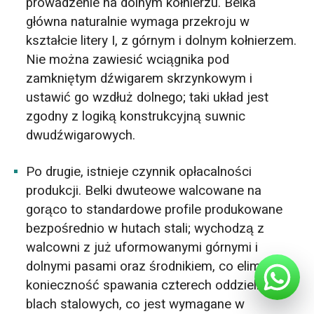
prowadzenie na dolnym kołnierzu. Belka
główna naturalnie wymaga przekroju w
kształcie litery I, z górnym i dolnym kołnierzem.
Nie można zawiesić wciągnika pod
zamkniętym dźwigarem skrzynkowym i
ustawić go wzdłuż dolnego; taki układ jest
zgodny z logiką konstrukcyjną suwnic
dwudźwigarowych.
Po drugie, istnieje czynnik opłacalności
produkcji. Belki dwuteowe walcowane na
gorąco to standardowe profile produkowane
bezpośrednio w hutach stali; wychodzą z
walcowni z już uformowanymi górnymi i
dolnymi pasami oraz środnikiem, co eliminuje
konieczność spawania czterech oddzielnych
blach stalowych, co jest wymagane w