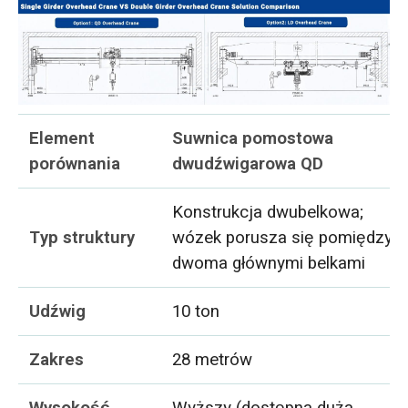
Element
Suwnica pomostowa
porównania
dwudźwigarowa QD
Konstrukcja dwubelkowa;
Typ struktury
wózek porusza się pomiędzy
dwoma głównymi belkami
Udźwig
10 ton
Zakres
28 metrów
Wysokość
Wyższy (dostępna duża