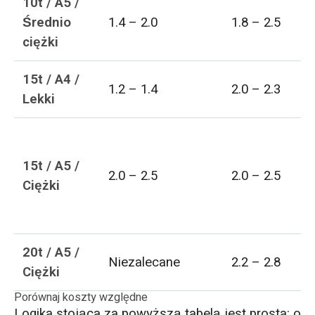
10t / A5 /
Średnio
1.4 – 2.0
1.8 – 2.5
ciężki
15t / A4 /
1.2 – 1.4
2.0 – 2.3
Lekki
15t / A5 /
2.0 – 2.5
2.0 – 2.5
Ciężki
20t / A5 /
Niezalecane
2.2 – 2.8
Ciężki
Porównaj koszty względne
Logika stojąca za powyższą tabelą jest prosta: o