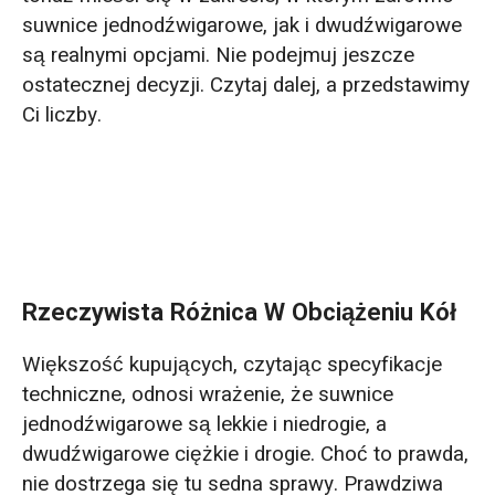
suwnice jednodźwigarowe, jak i dwudźwigarowe
Błąd 1: Skupienie się wyłącznie na tonażu,
są realnymi opcjami. Nie podejmuj jeszcze
ignorując klasę służby
ostatecznej decyzji. Czytaj dalej, a przedstawimy
Ci liczby.
Błąd nr 2: Dążenie do „większego znaczy
lepszego” i nadmierna selekcja modeli
Błąd nr 3: Określanie rozpiętości na
podstawie wymiarów budynku, a nie
rzeczywistej powierzchni roboczej.
Rzeczywista Różnica W Obciążeniu Kół
Błąd 4: Ignorowanie negatywnych skutków
nadmiernych obciążeń
Większość kupujących, czytając specyfikacje
techniczne, odnosi wrażenie, że suwnice
Błąd nr 5: Skupianie się wyłącznie na
jednodźwigarowe są lekkie i niedrogie, a
początkowej wycenie, zamiast na całkowitym
dwudźwigarowe ciężkie i drogie. Choć to prawda,
koszcie w ciągu 20 lat
nie dostrzega się tu sedna sprawy. Prawdziwa