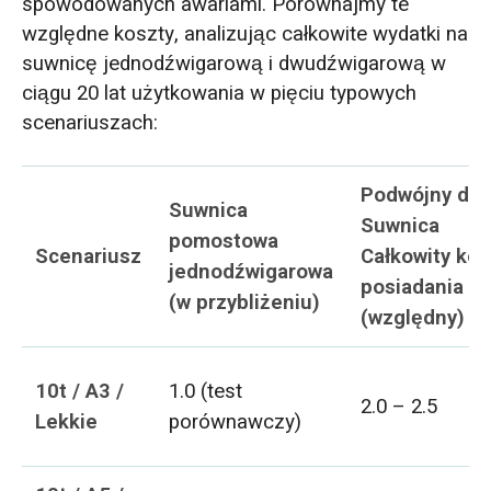
spowodowanych awariami. Porównajmy te
względne koszty, analizując całkowite wydatki na
suwnicę jednodźwigarową i dwudźwigarową w
ciągu 20 lat użytkowania w pięciu typowych
scenariuszach:
Podwójny dźw
Suwnica
Suwnica
pomostowa
Scenariusz
Całkowity kos
jednodźwigarowa
posiadania
(w przybliżeniu)
(względny)
10t / A3 /
1.0 (test
2.0 – 2.5
Lekkie
porównawczy)