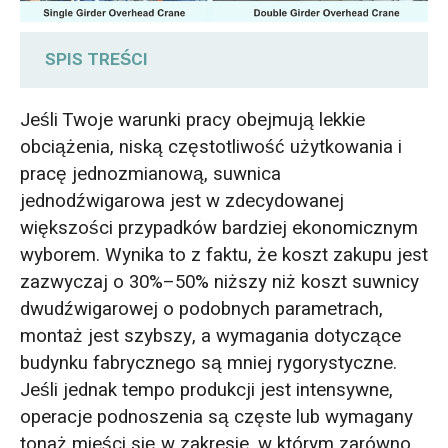
SPIS TREŚCI
Rzeczywista różnica w obciążeniu kół
Jeśli Twoje warunki pracy obejmują lekkie
obciążenia, niską częstotliwość użytkowania i
Kiedy suwnica jednodźwigarowa jest
pracę jednozmianową, suwnica
mądrzejszym wyborem
jednodźwigarowa jest w zdecydowanej
większości przypadków bardziej ekonomicznym
Suwnica pomostowa TCO decyduje, co
wyborem. Wynika to z faktu, że koszt zakupu jest
powinieneś kupić
zazwyczaj o 30%–50% niższy niż koszt suwnicy
dwudźwigarowej o podobnych parametrach,
Belka dwuteowa czy belka skrzynkowa: co
montaż jest szybszy, a wymagania dotyczące
typ dźwigara oznacza dla decyzji
budynku fabrycznego są mniej rygorystyczne.
dotyczącej dźwigu
Jeśli jednak tempo produkcji jest intensywne,
operacje podnoszenia są częste lub wymagany
Co się dzieje, gdy popełnisz błąd: 5 błędów
tonaż mieści się w zakresie, w którym zarówno
w wyborze