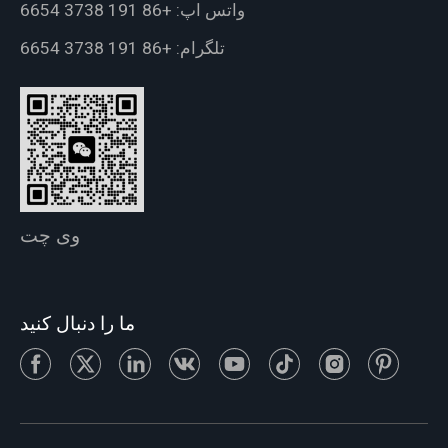
واتس اپ:
+86 191 3738 6654
تلگرام:
+86 191 3738 6654
وی چت
ما را دنبال کنید