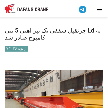
हिन्दी
Bahasa Indonesia
Bahasa Melayu
Tiếng Việt
جرثقیل سقفی تک تیر اهنی 5 تنی Ld به
简体中文
کامبوج صادر شد
বাংলা
Pilipino
۷ ژانویه ۲۰۲۶
اردو
Українська
Čeština
Беларуская мова
Kiswahili
Dansk
Norsk