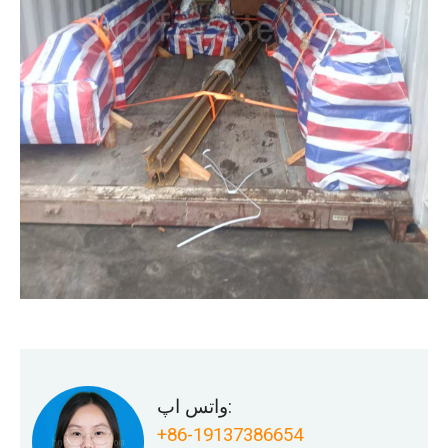
واتس اپ:
+86-19137386654