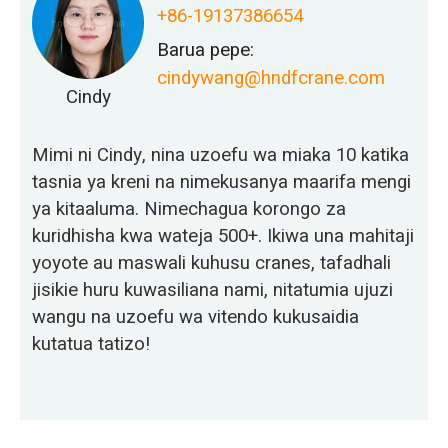
+86-19137386654
Barua pepe:
cindywang@hndfcrane.com
Cindy
Mimi ni Cindy, nina uzoefu wa miaka 10 katika
tasnia ya kreni na nimekusanya maarifa mengi
ya kitaaluma. Nimechagua korongo za
kuridhisha kwa wateja 500+. Ikiwa una mahitaji
yoyote au maswali kuhusu cranes, tafadhali
jisikie huru kuwasiliana nami, nitatumia ujuzi
wangu na uzoefu wa vitendo kukusaidia
kutatua tatizo!