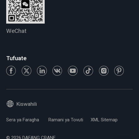
WeChat
Tufuate
Kiswahili
Sera ya Faragha
Ramani ya Tovuti
XML Sitemap
© 2026 DAFANG CRANE