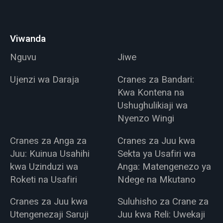
Viwanda
Nguvu
Jiwe
Ujenzi wa Daraja
Cranes za Bandari:
Kwa Kontena na
Ushughulikiaji wa
Nyenzo Wingi
Cranes za Anga za
Cranes za Juu kwa
Juu: Kuinua Usahihi
Sekta ya Usafiri wa
kwa Uzinduzi wa
Anga: Matengenezo ya
Roketi na Usafiri
Ndege na Mkutano
Cranes za Juu kwa
Suluhisho za Crane za
Utengenezaji Saruji
Juu kwa Reli: Uwekaji