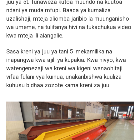
juu ya 5t. Tunaweza kutoa muundo na kuutoa
ndani ya muda mfupi. Baada ya kumaliza
uzalishaji, mteja aliomba jaribio la muunganisho
wa umeme, na tulifanya hivi na tukachukua video
kwa mteja ili aiangalie.
Sasa kreni ya juu ya tani 5 imekamilika na
inapangwa kwa ajili ya kupakia. Kwa hivyo, kwa
watengenezaji wa kreni wa kigeni wanaohitaji
vifaa fulani vya kuinua, unakaribishwa kuuliza
kuhusu bidhaa zozote kama kreni za juu.