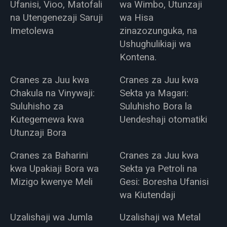
Ufanisi, Vioo, Matofali
wa Wimbo, Utunzaji
na Utengenezaji Saruji
wa Hisa
Imetolewa
zinazozunguka, na
Ushughulikiaji wa
Kontena.
Cranes za Juu kwa
Cranes za Juu kwa
Chakula na Vinywaji:
Sekta ya Magari:
Suluhisho za
Suluhisho Bora la
Kutegemewa kwa
Uendeshaji otomatiki
Utunzaji Bora
Cranes za Baharini
Cranes za Juu kwa
kwa Upakiaji Bora wa
Sekta ya Petroli na
Mizigo kwenye Meli
Gesi: Boresha Ufanisi
wa Kiutendaji
Uzalishaji wa Jumla
Uzalishaji wa Metal