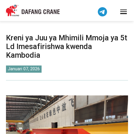
हिन्दी
Bahasa Indonesia
Bahasa Melayu
Tiếng Việt
Kreni ya Juu ya Mhimili Mmoja ya 5t
简体中文
Ld Imesafirishwa kwenda
বাংলা
Kambodia
فارسی
Pilipino
Januari 07, 2026
اردو
Українська
Čeština
Беларуская мова
Dansk
Norsk