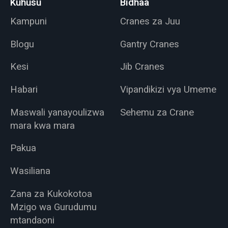
Kuhusu
Bidhaa
Kampuni
Cranes za Juu
Blogu
Gantry Cranes
Kesi
Jib Cranes
Habari
Vipandikizi vya Umeme
Maswali yanayoulizwa
Sehemu za Crane
mara kwa mara
Pakua
Wasiliana
Zana za Kukokotoa
Mzigo wa Gurudumu
mtandaoni