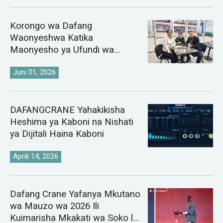
Korongo wa Dafang
Waonyeshwa Katika
Maonyesho ya Ufundi wa
Chuma ya Kazakhstan na
Uzbekistan ya 2026
Juni 01, 2026
DAFANGCRANE Yahakikisha
Heshima ya Kaboni na Nishati
ya Dijitali Haina Kaboni
Aprili 14, 2026
Dafang Crane Yafanya Mkutano
wa Mauzo wa 2026 Ili
Kuimarisha Mkakati wa Soko la