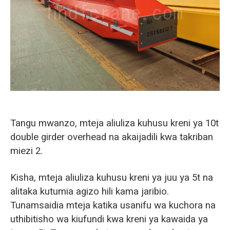
O‘zbekcha
Tangu mwanzo, mteja aliuliza kuhusu kreni ya 10t
double girder overhead na akaijadili kwa takriban
miezi 2.
Kisha, mteja aliuliza kuhusu kreni ya juu ya 5t na
alitaka kutumia agizo hili kama jaribio.
Tunamsaidia mteja katika usanifu wa kuchora na
uthibitisho wa kiufundi kwa kreni ya kawaida ya