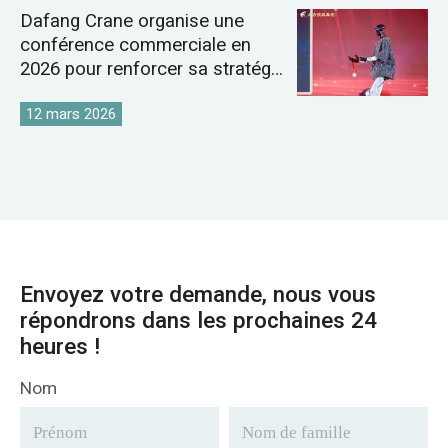
Dafang Crane organise une
conférence commerciale en
2026 pour renforcer sa stratégie
sur le marché mondial des
grues
12 mars 2026
Envoyez votre demande, nous vous
répondrons dans les prochaines 24
heures !
Nom