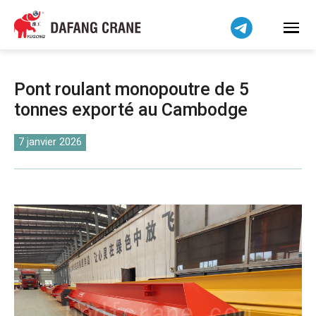
Bahasa Indonesia
Bahasa Melayu
Tiếng Việt
简体中文
Pont roulant monopoutre de 5
বাংলা
tonnes exporté au Cambodge
فارسی
Pilipino
7 janvier 2026
اردو
Українська
Čeština
Беларуская мова
Kiswahili
Dansk
Norsk