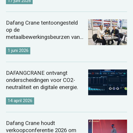
17 juni 2026
Dafang Crane tentoongesteld
op de
metaalbewerkingsbeurzen van
Kazachstan en Oezbekistan in
2026.
1 juni 2026
DAFANGCRANE ontvangt
onderscheidingen voor CO2-
neutraliteit en digitale energie.
14 april 2026
Dafang Crane houdt
verkoopconferentie 2026 om