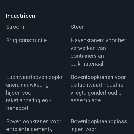
Industrieën
Stroom
Steen
Brug constructie
Havenkranen: voor het
verwerken van
containers en
bulkmateriaal
Luchtvaartbovenloopkr
Bovenloopkranen voor
anen: nauwkeurig
de luchtvaartindustrie:
hijsen voor
vliegtuigonderhoud en -
raketlancering en -
assemblage
transport
Bovenloopkranen voor
Bovenloopkraanoploss
efficiënte cement-,
ingen voor