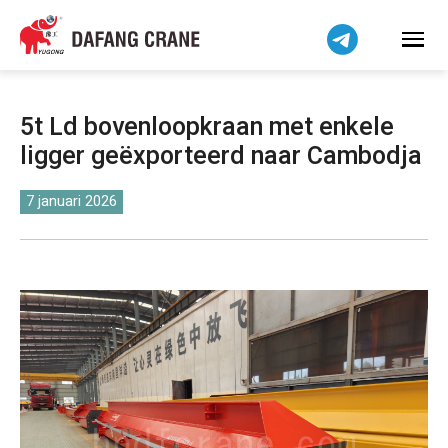
Bahasa Indonesia
Bahasa Melayu
Tiếng Việt
简体中文
5t Ld bovenloopkraan met enkele
বাংলা
ligger geëxporteerd naar Cambodja
فارسی
Pilipino
7 januari 2026
اردو
Українська
Čeština
Беларуская мова
Kiswahili
Dansk
Norsk