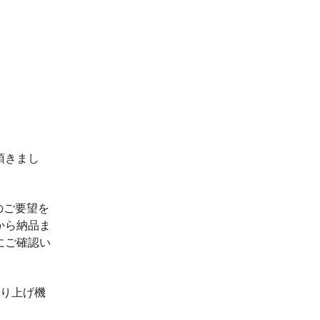
頂きまし
のご要望を
から納品ま
にご確認い
吊り上げ機