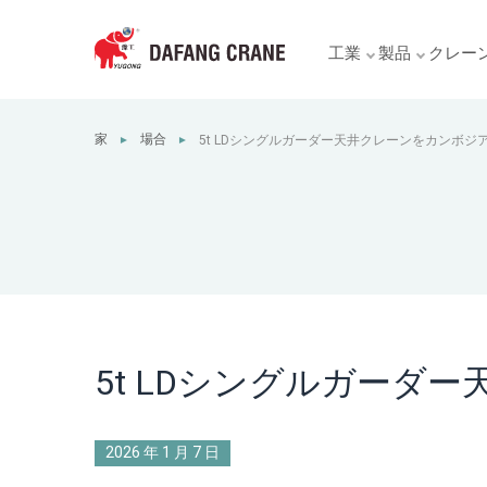
工業
製品
クレー
家
場合
5t LDシングルガーダー天井クレーンをカンボジ
►
►
5t LDシングルガーダ
2026 年 1 月 7 日