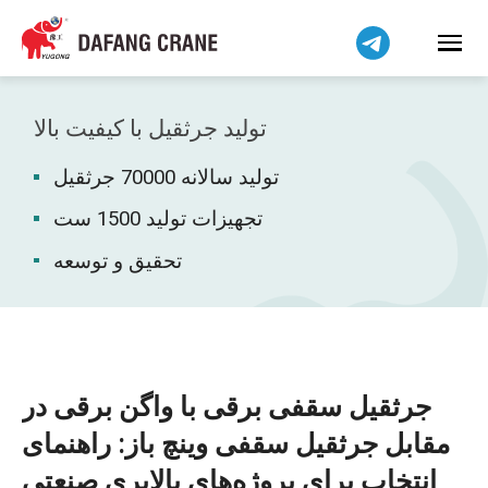
हिन्दी
Bahasa Indonesia
Bahasa Melayu
Tiếng Việt
تولید جرثقیل با کیفیت بالا
简体中文
تولید سالانه 70000 جرثقیل
বাংলা
Pilipino
تجهیزات تولید 1500 ست
اردو
تحقیق و توسعه
Українська
Čeština
Беларуская мова
Kiswahili
جرثقیل سقفی برقی با واگن برقی در
Dansk
مقابل جرثقیل سقفی وینچ باز: راهنمای
Norsk
انتخاب برای پروژه‌های بالابری صنعتی