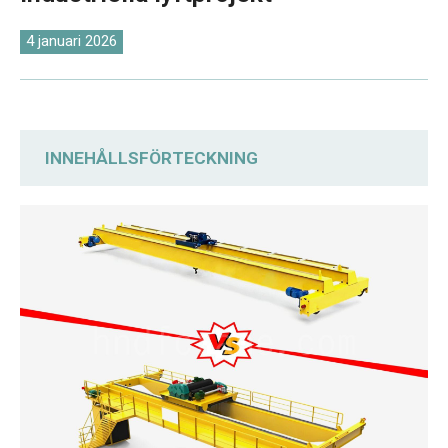
O‘zbekcha
4 januari 2026
INNEHÅLLSFÖRTECKNING
Tjänstklass och tillämpliga arbetsvillkor
Jämförelse av lyftmekanismer: Elektrisk
lyftvagn vs. öppen vinschvagn
Prisjämförelse: Kostnadsskillnader under
samma specifikationer
Jämförelse av övergripande pris och
prestanda