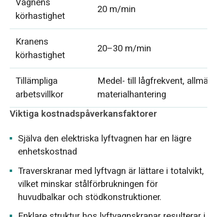
Vagnens
20 m/min
körhastighet
Kranens
20–30 m/min
körhastighet
Tillämpliga
Medel- till lågfrekvent, allmän
arbetsvillkor
materialhantering
Viktiga kostnadspåverkansfaktorer
Själva den elektriska lyftvagnen har en lägre
enhetskostnad
Traverskranar med lyftvagn är lättare i totalvikt,
vilket minskar stålförbrukningen för
huvudbalkar och stödkonstruktioner.
Enklare struktur hos lyftvagnskranar resulterar i