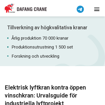
Bahasa Indonesia
Bahasa Melayu
Tiếng Việt
简体中文
Tillverkning av högkvalitativa kranar
বাংলা
Årlig produktion 70 000 kranar
فارسی
Pilipino
Produktionsutrustning 1 500 set
اردو
Forskning och utveckling
Українська
Čeština
Беларуская мова
Kiswahili
Elektrisk lyftkran kontra öppen
Dansk
vinschkran: Urvalsguide för
Norsk
industriella lyftprojekt