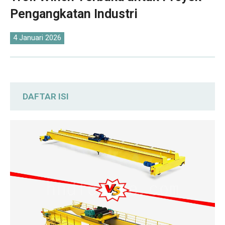
O‘zbekcha
Pengangkatan Industri
4 Januari 2026
DAFTAR ISI
Kelas Layanan dan Kondisi Kerja yang
Berlaku
Perbandingan Mekanisme Pengangkatan:
Troli Pengangkat Elektrik vs Troli Derek
Terbuka
Perbandingan Harga: Perbedaan Biaya