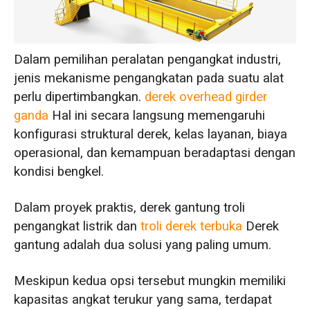
dengan Spesifikasi yang Sama
Perbandingan Harga dan Kinerja Secara
Keseluruhan
Dalam pemilihan peralatan pengangkat industri,
jenis mekanisme pengangkatan pada suatu alat
Kesimpulan Seleksi
perlu dipertimbangkan.
derek overhead girder
ganda
Hal ini secara langsung memengaruhi
konfigurasi struktural derek, kelas layanan, biaya
operasional, dan kemampuan beradaptasi dengan
kondisi bengkel.
Dalam proyek praktis, derek gantung troli
pengangkat listrik dan
troli derek terbuka
Derek
gantung adalah dua solusi yang paling umum.
Meskipun kedua opsi tersebut mungkin memiliki
kapasitas angkat terukur yang sama, terdapat