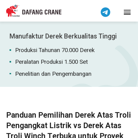
हिन्दी
Bahasa Melayu
Tiếng Việt
简体中文
Manufaktur Derek Berkualitas Tinggi
বাংলা
Produksi Tahunan 70.000 Derek
فارسی
Pilipino
Peralatan Produksi 1.500 Set
اردو
Penelitian dan Pengembangan
Українська
Čeština
Беларуская мова
Kiswahili
Panduan Pemilihan Derek Atas Troli
Dansk
Pengangkat Listrik vs Derek Atas
Norsk
Troli Winch Terbuka untuk Proyek