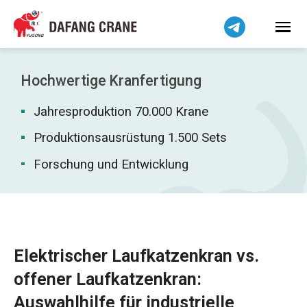
Bahasa Indonesia
Bahasa Melayu
Tiếng Việt
简体中文
Hochwertige Kranfertigung
বাংলা
Jahresproduktion 70.000 Krane
فارسی
Pilipino
Produktionsausrüstung 1.500 Sets
اردو
Forschung und Entwicklung
Українська
Čeština
Беларуская мова
Kiswahili
Elektrischer Laufkatzenkran vs.
Dansk
offener Laufkatzenkran:
Norsk
Auswahlhilfe für industrielle