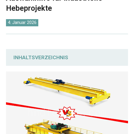
O‘zbekcha
Hebeprojekte
4. Januar 2026
INHALTSVERZEICHNIS
Dienstklasse und geltende
Arbeitsbedingungen
Vergleich der Hebemechanismen:
Elektrischer Hebezeugwagen vs. Offener
Windenwagen
Preisvergleich: Kostenunterschiede bei