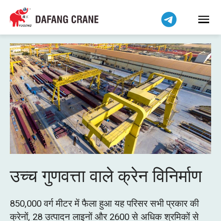
Bahasa Indonesia
Bahasa Melayu
Tiếng Việt
简体中文
বাংলা
فارسی
Pilipino
اردو
Українська
Čeština
Беларуская мова
उच्च गुणवत्ता वाले क्रेन विनिर्माण
Kiswahili
Dansk
850,000 वर्ग मीटर में फैला हुआ यह परिसर सभी प्रकार की
Norsk
क्रेनों, 28 उत्पादन लाइनों और 2600 से अधिक श्रमिकों से