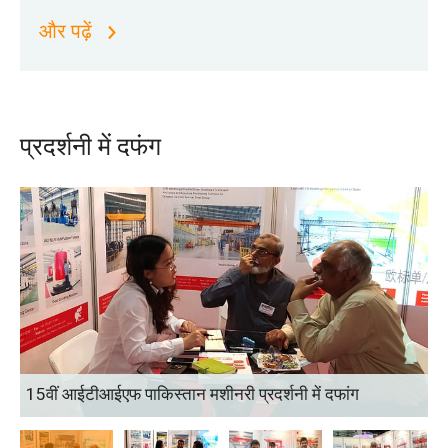
और पढ़ें
प्रदर्शनी में दफंग
15वीं आईटीआईएफ पाकिस्तान मशीनरी प्रदर्शनी में दफांग