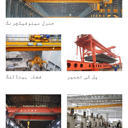
جنرل مینوفیکچرنگ
پل کی تعمیر
فضلہ ہینڈلنگ