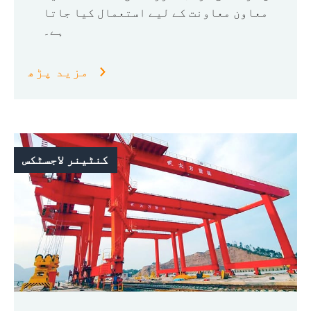
معاون معاونت کے لیے استعمال کیا جاتا
ہے۔
مزید پڑھ
کنٹینر لاجسٹکس