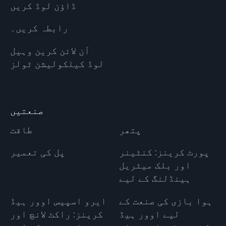
ڈاؤن لوڈ کریں
رابطہ کریں۔
آن لائن کرین وہیل
لوڈ کیلکولیشن ٹولز
صنعتیں
پتھر
طاقت
پورٹ کرینز: کنٹینر
پل کی تعمیر
اور بلک میٹریل
ہینڈلنگ کے لیے
ہوا بازی کی صنعت کے
ایرو اسپیس اوور ہیڈ
لیے اوور ہیڈ
کرینز: راکٹ لانچ اور