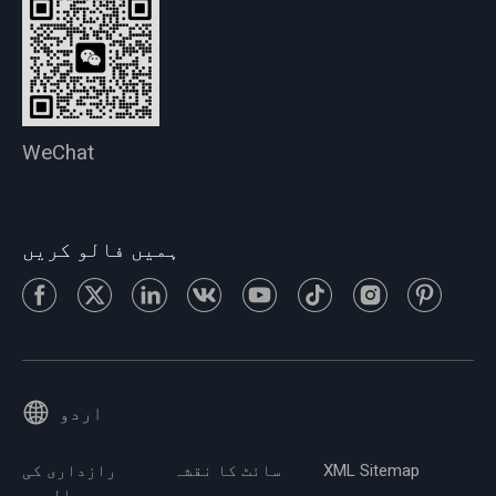
WeChat
ہمیں فالو کریں
اردو
XML Sitemap
سائٹ کا نقشہ
رازداری کی
پالیسی