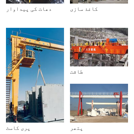
کاغذ سازی
دھات کی پیداوار
طاقت
پتھر
پری کاسٹ