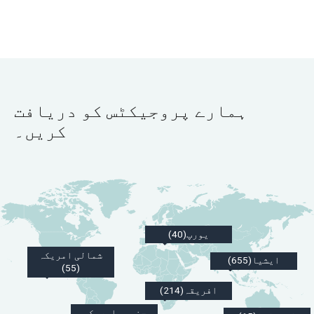
ہمارے پروجیکٹس کو دریافت
کریں۔
یورپ(40)
شمالی امریکہ
ایشیا(655)
(55)
افریقہ(214)
جنوبی امریکہ