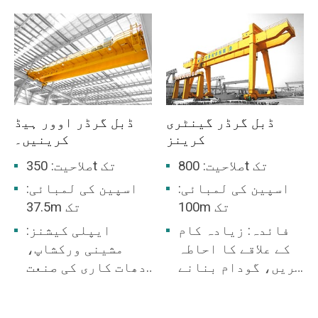
ڈبل گرڈر گینٹری
ڈبل گرڈر اوور ہیڈ
کرینز
کرینیں۔
صلاحیت: 800t تک
صلاحیت: 350t تک
اسپین کی لمبائی:
اسپین کی لمبائی:
100m تک
37.5m تک
فائدہ: زیادہ کام
ایپلی کیشنز:
کے علاقے کا احاطہ
مشینی ورکشاپ،
کریں، گودام بنانے
دھات کاری کی صنعت
کی ضرورت نہیں ہے۔
کی ورکشاپ، گودام،
اسٹاک یارڈ، پاور