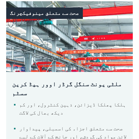
صحت سے متعلق مینوفیکچرنگ
ملٹی یونٹ سنگل گرڈر اوور ہیڈ کرین
سسٹم
ہلکا پھلکا ڈیزائن، ذہین کنٹرول، اور کم
دیکھ بھال کی لاگت
صحت سے متعلق اجزاء کی اسمبلی، پیداوار
لائن مواد کی گردش، اور جانچ کے آلات کے لیے