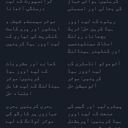
کرینیں: ہوائی جہاز
ٹرانسپورٹ کے لیے
کی بحالی اور اسمبلی
درستگی اٹھانا
ریلوے کے لیے اوور
موثر سیمنٹ، شیشہ،
ہیڈ کرین حل: ٹریک
اینٹوں اور پری کاسٹ
بچھانا، رولنگ
کنکریٹ کی تیاری کے
اسٹاک مینٹیننس،
لیے اوور ہیڈ کرینیں
اور کنٹینر ہینڈلنگ
آٹوموٹو انڈسٹری کے
کھانے اور مشروبات
لیے اوور ہیڈ
کے لیے اوور ہیڈ
کرینیں: موثر
کرینیں: موثر
آٹومیشن حل
ہینڈلنگ کے لیے قابل
اعتماد حل
پیٹرولیم اور گیس کی
بحری کرینیں بحری
صنعت کے لیے اوور
جہازوں پر کارگو کی
ہیڈ کرینیں: آپریشنل
موثر لوڈنگ کے لیے