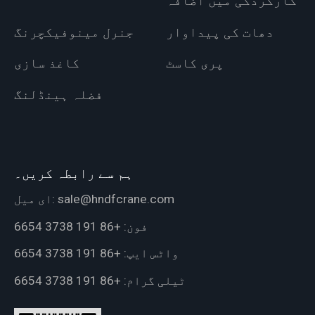
کارکردگی میں اضافہ
دھات کی پیداوار
جنرل مینوفیکچرنگ
پری کاسٹ
کاغذ سازی
فضلہ ہینڈلنگ
ہم سے رابطہ کریں۔
sale@hndfcrane.com
ای میل:
فون:
+86 191 3738 6654
واٹس ایپ:
+86 191 3738 6654
ٹیلی گرام:
+86 191 3738 6654