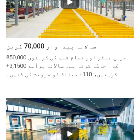
سالانہ پیداوار 70,000 کرین
850,000 مربع میٹر اور تمام قسم کی کرینوں
کا احاطہ کرتا ہے۔ سالانہ برآمد 3,1500+
کرینیں، 110+ ممالک کو فروخت کی گئیں۔