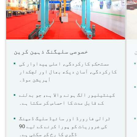
خصوصی سلیگنگ ذہین کرین
مستحکم کارکردگی، اعلی پیداوار کی
کارکردگی، آسان دیکھ بھال اور لچکدار
آپریشن موڈ۔
کینٹیلیور الگ ہونے والا ہے، جو بدلنے
کے قابل مدت کا احساس کر سکتا ہے۔
ٹرالی فارورڈ اور سائیڈ سلیگ ڈمپنگ
کی ضروریات کو پورا کرنے کے لیے 90
ڈگری کا رخ کر سکتی ہے۔