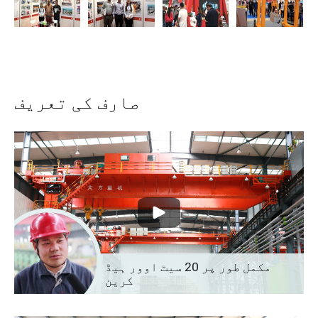
صارف کی تعریف
مکمل طور پر 20 سیٹ اوور ہیڈ
کرین