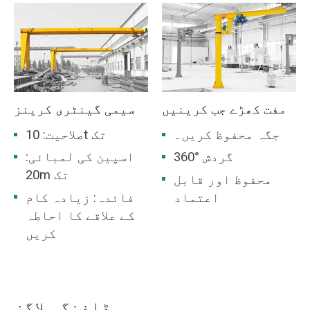
اسٹیشن، لائٹ اور
ٹیکسٹائل انڈسٹری
ورکشاپ، فوڈ
انڈسٹری ورکشاپ کے
لیے موزوں ہے۔
مفت کھڑے جب کرینیں
سیمی گینٹری کرینز
جگہ محفوظ کریں۔
صلاحیت: 10t تک
360° گردش
اسپین کی لمبائی:
20m تک
محفوظ اور قابل
اعتماد
فائدہ: زیادہ کام
کے علاقے کا احاطہ
کریں
ڈافنگ بلاگز