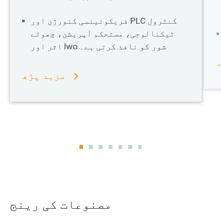
فریکوئینسی کنورژن اور PLC کنٹرول
ٹیکنالوجی، مستحکم آپریشن، چھوٹے
اثر اور lwo شور کو نافذ کرتی ہے۔
مزید پڑھ
مصنوعات کی رینج