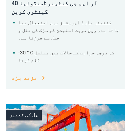
منگولیا 40t آر ایم جی کنٹینر
گینٹری کرین
کنٹینر یارڈ آپریشنز میں استعمال کیا
جاتا ہے، ریل فریٹ اسٹیشن کو سڑک کی نقل و
حمل سے جوڑتا ہے۔
-30 ° C کم درجہ حرارت کے حالات میں مسلسل
کام کرنا
مزید پڑھ
پل کی تعمیر