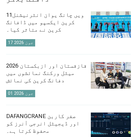
11ویں چانگ یوان انٹرنیشنل
کرین ایکسپو میں ڈافانگ
کرین نے متاثر کیا۔
17 جون 2026
2026 قازقستان اور ازبکستان
میٹل ورکنگ نمائشوں میں
دفانگ کرین کی نمائش
01 جون 2026
DAFANGCRANE صفر کاربن
اور ڈیجیٹل انرجی آنرز کو
محفوظ کرتا ہے۔