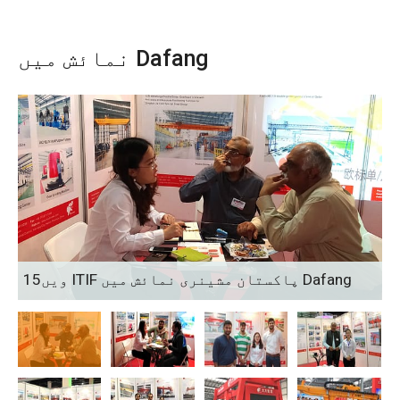
نمائش میں Dafang
15ویں ITIF پاکستان مشینری نمائش میں Dafang