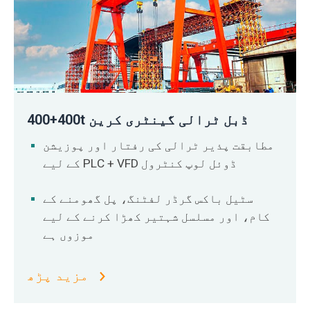
400+400t ڈبل ٹرالی گینٹری کرین
مطابقت پذیر ٹرالی کی رفتار اور پوزیشن
کے لیے PLC + VFD ڈوئل لوپ کنٹرول
سٹیل باکس گرڈر لفٹنگ، پل گھومنے کے
کام، اور مسلسل شہتیر کھڑا کرنے کے لیے
موزوں ہے
مزید پڑھ