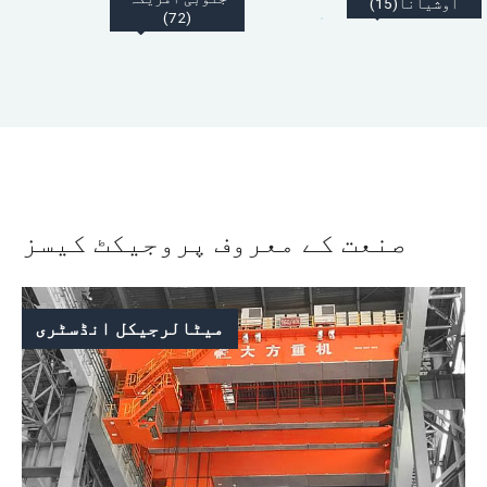
اوشیانا(15)
(72)
صنعت کے معروف پروجیکٹ کیسز
میٹالرجیکل انڈسٹری