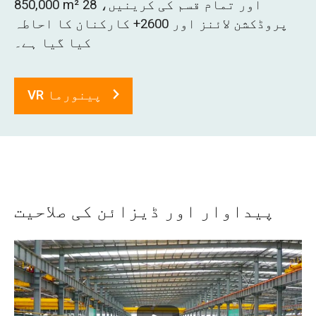
850,000 m² اور تمام قسم کی کرینیں، 28
O‘zbekcha
پروڈکشن لائنز اور 2600+ کارکنان کا احاطہ
کیا گیا ہے۔
VR پینورما
پیداوار اور ڈیزائن کی صلاحیت