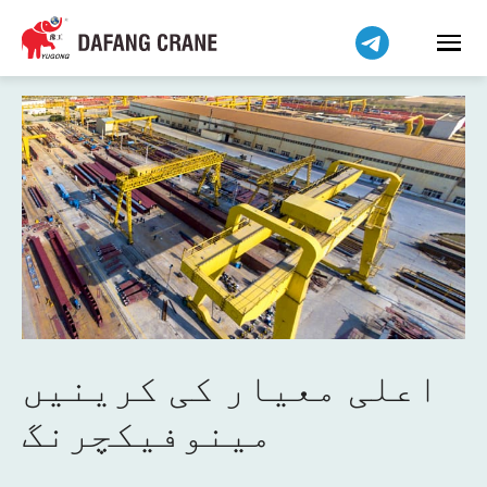
हिन्दी
Bahasa Indonesia
Bahasa Melayu
Tiếng Việt
简体中文
বাংলা
فارسی
Pilipino
Українська
Čeština
Беларуская мова
اعلی معیار کی کرینیں
Kiswahili
مینوفیکچرنگ
Dansk
Norsk