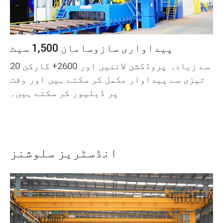
پیداواری سازوسامان 1,500 سیٹ
20 سے زیادہ پروڈکشن لائنیں اور 2600+ کارکن
تیزی سے پیداوار مکمل کر سکتے ہیں اور وقت
پر ڈیلیور کر سکتے ہیں۔
انڈسٹریز سلوشنز