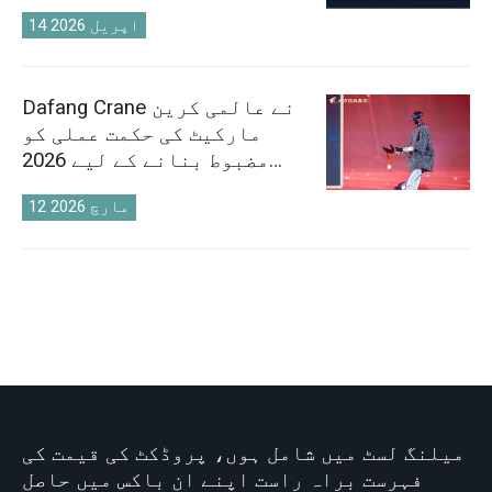
14 اپریل 2026
Dafang Crane نے عالمی کرین
مارکیٹ کی حکمت عملی کو
مضبوط بنانے کے لیے 2026
سیلز کانفرنس کا انعقاد کیا
12 مارچ 2026
میلنگ لسٹ میں شامل ہوں، پروڈکٹ کی قیمت کی
فہرست براہ راست اپنے ان باکس میں حاصل