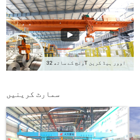
ونچ کے ساتھ 32T اوور ہیڈ کرین
سمارٹ کرینیں