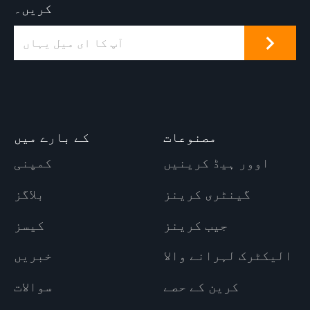
کریں۔
مصنوعات
کے بارے میں
اوور ہیڈ کرینیں
کمپنی
گینٹری کرینز
بلاگز
جیب کرینز
کیسز
الیکٹرک لہرانے والا
خبریں
کرین کے حصے
سوالات