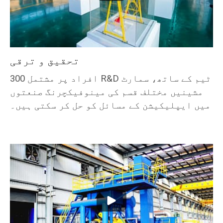
تحقیق و ترقی
300 افراد پر مشتمل R&D ٹیم کے ساتھ، سمارٹ
مشینیں مختلف قسم کی مینوفیکچرنگ صنعتوں
میں ایپلیکیشن کے مسائل کو حل کر سکتی ہیں۔