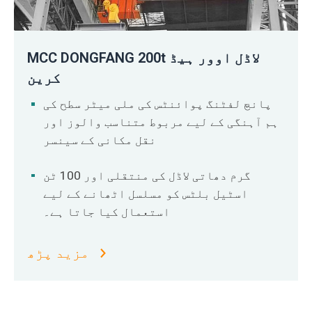
MCC DONGFANG 200t لاڈل اوور ہیڈ
کرین
پانچ لفٹنگ پوائنٹس کی ملی میٹر سطح کی
ہم آہنگی کے لیے مربوط متناسب والوز اور
نقل مکانی کے سینسر
گرم دھاتی لاڈل کی منتقلی اور 100 ٹن
اسٹیل بلٹس کو مسلسل اٹھانے کے لیے
استعمال کیا جاتا ہے۔
مزید پڑھ