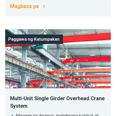
Magbasa pa
Paggawa ng Katumpakan
Multi-Unit Single Girder Overhead Crane
System
Magaan na disenyo, matalinong kontrol, at