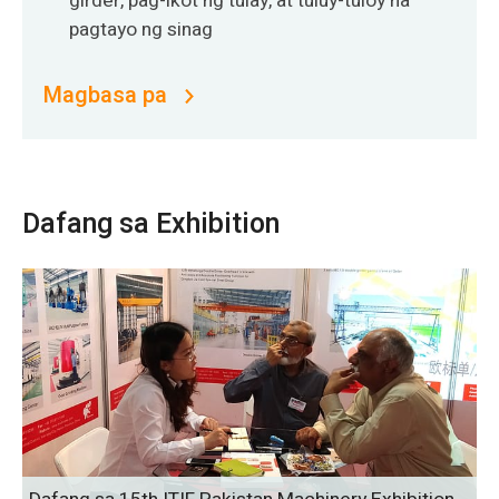
girder, pag-ikot ng tulay, at tuluy-tuloy na
pagtayo ng sinag
Magbasa pa
Dafang sa Exhibition