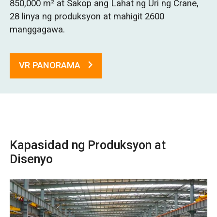
850,000 m² at Sakop ang Lahat ng Uri ng Crane,
O‘zbekcha
28 linya ng produksyon at mahigit 2600
manggagawa.
VR PANORAMA
Kapasidad ng Produksyon at
Disenyo