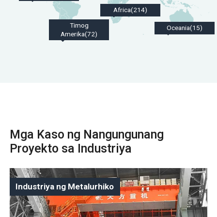
Africa(214)
Timog
Oceania(15)
Amerika(72)
Mga Kaso ng Nangungunang
Proyekto sa Industriya
Industriya ng Metalurhiko