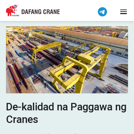
हिन्दी
Bahasa Indonesia
Bahasa Melayu
Tiếng Việt
简体中文
বাংলা
فارسی
اردو
Українська
Čeština
Беларуская мова
De-kalidad na Paggawa ng
Kiswahili
Cranes
Dansk
Norsk