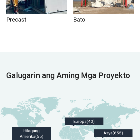
Bato
Precast
Galugarin ang Aming Mga Proyekto
Europa(40)
Hilagang
Asya(655)
Amerika(55)