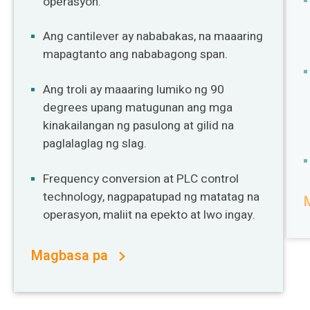
operasyon.
Ang cantilever ay nababakas, na maaaring
mapagtanto ang nababagong span.
Ang troli ay maaaring lumiko ng 90
degrees upang matugunan ang mga
kinakailangan ng pasulong at gilid na
paglalaglag ng slag.
Frequency conversion at PLC control
technology, nagpapatupad ng matatag na
operasyon, maliit na epekto at lwo ingay.
Magbasa pa