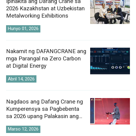
Ipinakita ang Dafang Crane sa
2026 Kazakhstan at Uzbekistan
Metalworking Exhibitions
Hunyo 01, 2026
Nakamit ng DAFANGCRANE ang
mga Parangal na Zero Carbon
at Digital Energy
Abril 14, 2026
Nagdaos ang Dafang Crane ng
Kumperensya sa Pagbebenta
sa 2026 upang Palakasin ang
Pandaigdigang Istratehiya sa
Marso 12, 2026
Pamilihan ng Crane