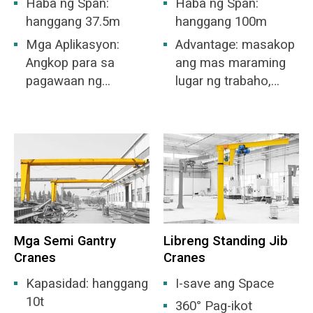
Haba ng Span:
Haba ng Span:
hanggang 37.5m
hanggang 100m
Mga Aplikasyon:
Advantage: masakop
Angkop para sa
ang mas maraming
pagawaan ng
lugar ng trabaho,
machining,
hindi na kailangang
pagawaan ng
magtayo ng bodega.
industriya ng
metalurhiya, bodega,
stockyard, power
station, pagawaan ng
industriya ng ilaw at
tela, pagawaan ng
Mga Semi Gantry
Libreng Standing Jib
industriya ng pagkain.
Cranes
Cranes
Kapasidad: hanggang
I-save ang Space
10t
360° Pag-ikot