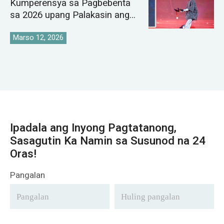
Kumperensya sa Pagbebenta
sa 2026 upang Palakasin ang
Pandaigdigang Istratehiya sa
Pamilihan ng Crane
Marso 12, 2026
Ipadala ang Inyong Pagtatanong,
Sasagutin Ka Namin sa Susunod na 24
Oras!
Pangalan