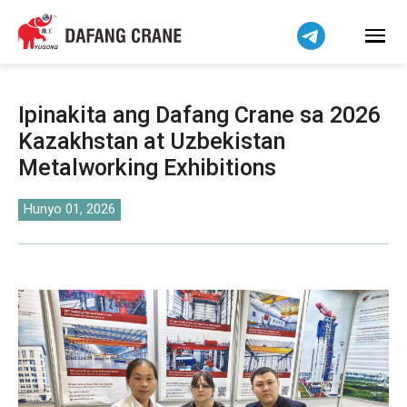
हिन्दी
Bahasa Indonesia
Bahasa Melayu
Tiếng Việt
Ipinakita ang Dafang Crane sa 2026
简体中文
Kazakhstan at Uzbekistan
বাংলা
Metalworking Exhibitions
فارسی
اردو
Hunyo 01, 2026
Українська
Čeština
Беларуская мова
Kiswahili
Dansk
Norsk