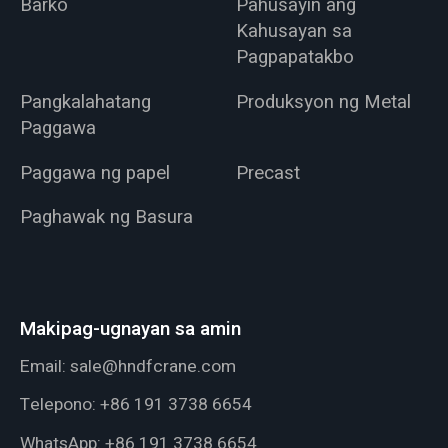
Barko
Pahusayin ang
Kahusayan sa
Pagpapatakbo
Pangkalahatang
Produksyon ng Metal
Paggawa
Paggawa ng papel
Precast
Paghawak ng Basura
Makipag-ugnayan sa amin
Email:
sale@hndfcrane.com
Telepono:
+86 191 3738 6654
WhatsApp:
+86 191 3738 6654