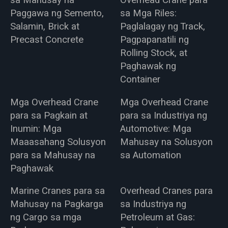
sa Mahusay na
Overhead Crane para
Paggawa ng Semento,
sa Mga Riles:
Salamin, Brick at
Paglalagay ng Track,
Precast Concrete
Pagpapanatili ng
Rolling Stock, at
Paghawak ng
Container
Mga Overhead Crane
Mga Overhead Crane
para sa Pagkain at
para sa Industriya ng
Inumin: Mga
Automotive: Mga
Maaasahang Solusyon
Mahusay na Solusyon
para sa Mahusay na
sa Automation
Paghawak
Marine Cranes para sa
Overhead Cranes para
Mahusay na Pagkarga
sa Industriya ng
ng Cargo sa mga
Petroleum at Gas: