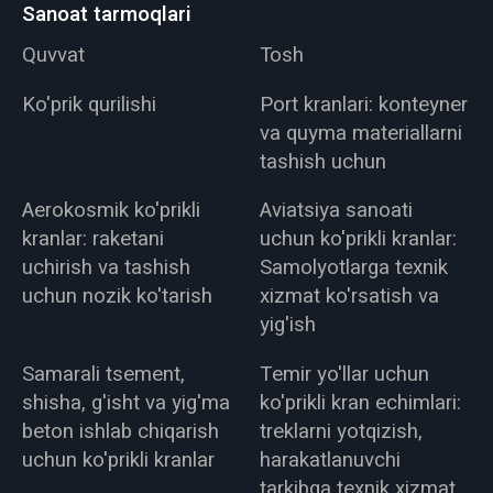
Sanoat tarmoqlari
Quvvat
Tosh
Ko'prik qurilishi
Port kranlari: konteyner
va quyma materiallarni
tashish uchun
Aerokosmik ko'prikli
Aviatsiya sanoati
kranlar: raketani
uchun ko'prikli kranlar:
uchirish va tashish
Samolyotlarga texnik
uchun nozik ko'tarish
xizmat ko'rsatish va
yig'ish
Samarali tsement,
Temir yo'llar uchun
shisha, g'isht va yig'ma
ko'prikli kran echimlari:
beton ishlab chiqarish
treklarni yotqizish,
uchun ko'prikli kranlar
harakatlanuvchi
tarkibga texnik xizmat