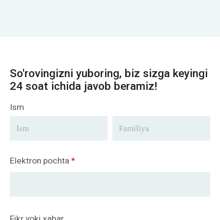
So'rovingizni yuboring, biz sizga keyingi
24 soat ichida javob beramiz!
Ism
Elektron pochta
*
Fikr yoki xabar