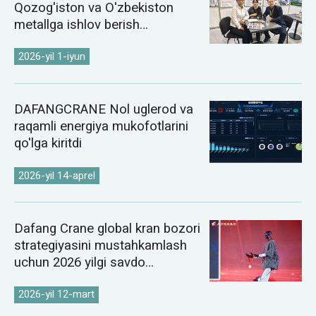
Qozog'iston va O'zbekiston
metallga ishlov berish
ko'rgazmalarida namoyish etildi
2026-yil 1-iyun
DAFANGCRANE Nol uglerod va
raqamli energiya mukofotlarini
qo'lga kiritdi
2026-yil 14-aprel
Dafang Crane global kran bozori
strategiyasini mustahkamlash
uchun 2026 yilgi savdo
konferensiyasini o'tkazdi
2026-yil 12-mart