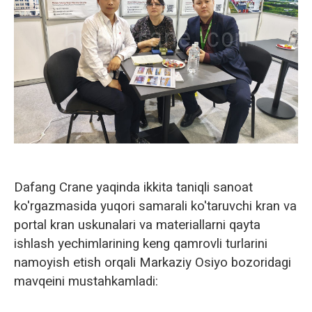
Norsk
Dafang Crane yaqinda ikkita taniqli sanoat
ko'rgazmasida yuqori samarali ko'taruvchi kran va
portal kran uskunalari va materiallarni qayta
ishlash yechimlarining keng qamrovli turlarini
namoyish etish orqali Markaziy Osiyo bozoridagi
mavqeini mustahkamladi: