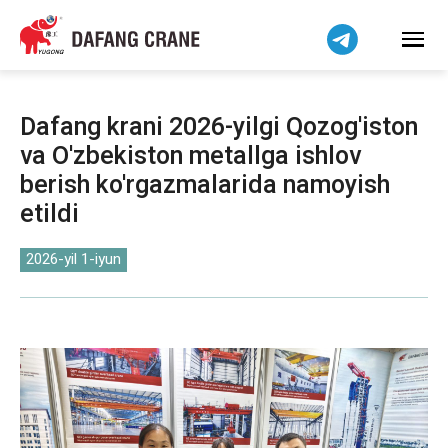
हिन्दी
Bahasa Indonesia
Bahasa Melayu
Tiếng Việt
Dafang krani 2026-yilgi Qozog'iston
简体中文
va O'zbekiston metallga ishlov
বাংলা
berish ko'rgazmalarida namoyish
فارسی
etildi
Pilipino
2026-yil 1-iyun
اردو
Українська
Čeština
Беларуская мова
Kiswahili
Dansk