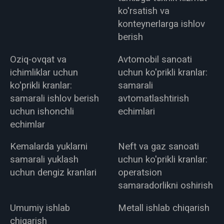
ko'rsatish va
konteynerlarga ishlov
berish
Oziq-ovqat va
Avtomobil sanoati
ichimliklar uchun
uchun ko'prikli kranlar:
ko'prikli kranlar:
samarali
samarali ishlov berish
avtomatlashtirish
uchun ishonchli
echimlari
echimlar
Kemalarda yuklarni
Neft va gaz sanoati
samarali yuklash
uchun ko'prikli kranlar:
uchun dengiz kranlari
operatsion
samaradorlikni oshirish
Umumiy ishlab
Metall ishlab chiqarish
chiqarish