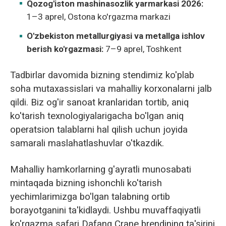
Qozog'iston mashinasozlik yarmarkasi 2026:
1–3 aprel, Ostona ko'rgazma markazi
O'zbekiston metallurgiyasi va metallga ishlov
berish ko'rgazmasi:
7–9 aprel, Toshkent
Tadbirlar davomida bizning stendimiz ko'plab
soha mutaxassislari va mahalliy korxonalarni jalb
qildi. Biz og'ir sanoat kranlaridan tortib, aniq
ko'tarish texnologiyalarigacha bo'lgan aniq
operatsion talablarni hal qilish uchun joyida
samarali maslahatlashuvlar o'tkazdik.
Mahalliy hamkorlarning g'ayratli munosabati
mintaqada bizning ishonchli ko'tarish
yechimlarimizga bo'lgan talabning ortib
borayotganini ta'kidlaydi. Ushbu muvaffaqiyatli
ko'rgazma safari Dafang Crane brendining ta'sirini