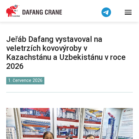
हिन्दी
Bahasa Indonesia
Bahasa Melayu
Tiếng Việt
Jeřáb Dafang vystavoval na
简体中文
veletrzích kovovýroby v
বাংলা
Kazachstánu a Uzbekistánu v roce
فارسی
2026
Pilipino
1. července 2026
اردو
Українська
Беларуская мова
Kiswahili
Dansk
Norsk