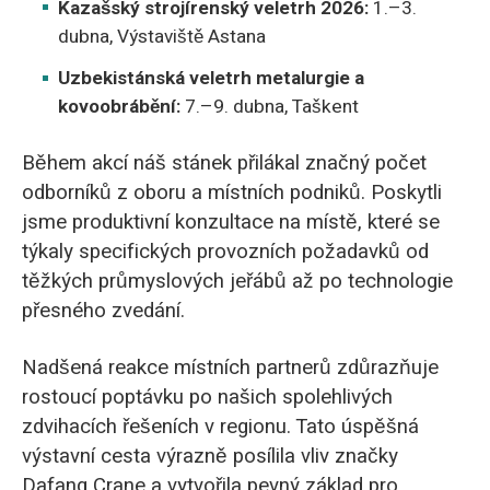
Kazašský strojírenský veletrh 2026:
1.–3.
dubna, Výstaviště Astana
Uzbekistánská veletrh metalurgie a
kovoobrábění:
7.–9. dubna, Taškent
Během akcí náš stánek přilákal značný počet
odborníků z oboru a místních podniků. Poskytli
jsme produktivní konzultace na místě, které se
týkaly specifických provozních požadavků od
těžkých průmyslových jeřábů až po technologie
přesného zvedání.
Nadšená reakce místních partnerů zdůrazňuje
rostoucí poptávku po našich spolehlivých
zdvihacích řešeních v regionu. Tato úspěšná
výstavní cesta výrazně posílila vliv značky
Dafang Crane a vytvořila pevný základ pro