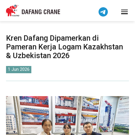
हिन्दी
Bahasa Indonesia
Tiếng Việt
简体中文
Kren Dafang Dipamerkan di
বাংলা
Pameran Kerja Logam Kazakhstan
فارسی
& Uzbekistan 2026
Pilipino
اردو
1 Jun 2026
Українська
Čeština
Беларуская мова
Kiswahili
Dansk
Norsk