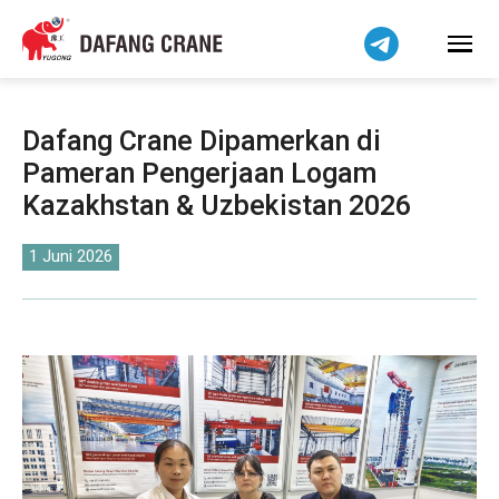
हिन्दी
Bahasa Melayu
Tiếng Việt
简体中文
Dafang Crane Dipamerkan di
বাংলা
Pameran Pengerjaan Logam
فارسی
Kazakhstan & Uzbekistan 2026
Pilipino
اردو
1 Juni 2026
Українська
Čeština
Беларуская мова
Kiswahili
Dansk
Norsk