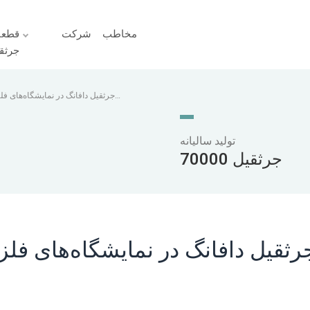
مخاطب
شرکت
قطعا
جرثق
تولید سالیانه
70000 جرثقیل
رثقیل دافانگ در نمایشگاه‌های فل