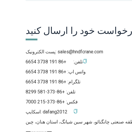
رخواست خود را ارسال کنید
sales@hndfcrane.com
پست الکترونیک:
تلفن:
+86 191 3738 6654
واتس اپ:
+86 191 3738 6654
تلگرام:
+86 191 3738 6654
تلفن: +86-373-581 8299
فکس: +86-373-215 7000
dafang2012
اسکایپ:
طقه صنعتی چانگنائو، شهر سین شیانگ، استان هنان، چین