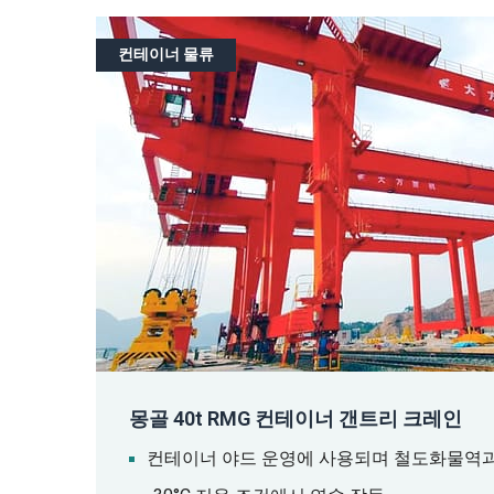
컨테이너 물류
몽골 40t RMG 컨테이너 갠트리 크레인
컨테이너 야드 운영에 사용되며 철도화물역과