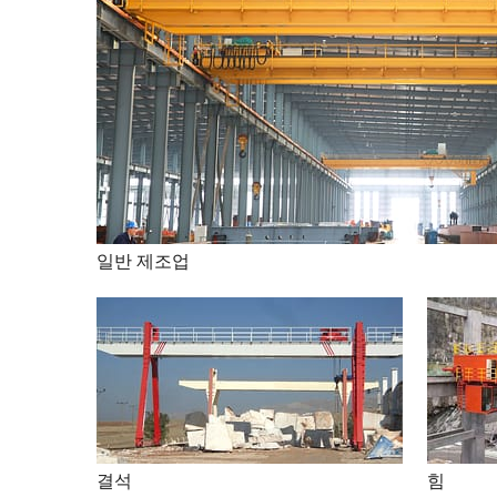
일반 제조업
결석
힘