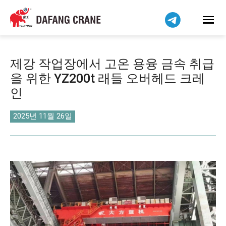
Bahasa Indonesia
Bahasa Melayu
Tiếng Việt
简体中文
제강 작업장에서 고온 용융 금속 취급
বাংলা
을 위한 YZ200t 래들 오버헤드 크레
فارسی
인
Pilipino
اردو
2025년 11월 26일
Українська
Čeština
Беларуская мова
Kiswahili
Dansk
Norsk