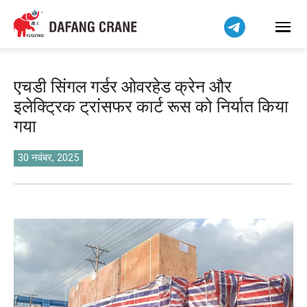
Bahasa Indonesia
Bahasa Melayu
Tiếng Việt
简体中文
एचडी सिंगल गर्डर ओवरहेड क्रेन और
বাংলা
इलेक्ट्रिक ट्रांसफर कार्ट रूस को निर्यात किया
فارسی
गया
Pilipino
اردو
30 नवंबर, 2025
Українська
Čeština
Беларуская мова
Kiswahili
Dansk
Norsk