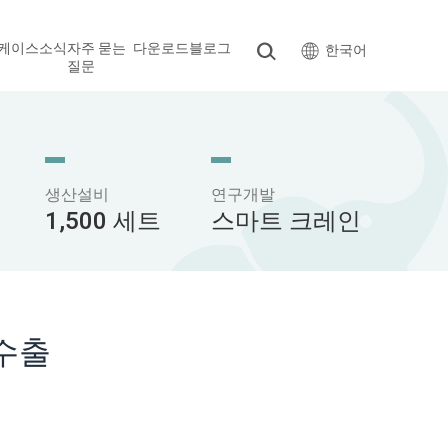
케이스
소식
자주 묻는
다운로드
블로그
한국어
질문
생산설비
연구개발
1,500 세트
스마트 크레인
 수출