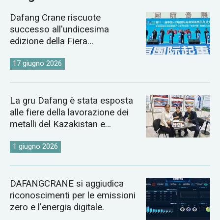
Dafang Crane riscuote
successo all'undicesima
edizione della Fiera
Internazionale delle Gru di
Changyuan.
17 giugno 2026
La gru Dafang è stata esposta
alle fiere della lavorazione dei
metalli del Kazakistan e
dell'Uzbekistan del 2026.
1 giugno 2026
DAFANGCRANE si aggiudica
riconoscimenti per le emissioni
zero e l'energia digitale.