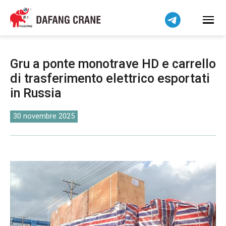
Bahasa Indonesia
Bahasa Melayu
Tiếng Việt
简体中文
Gru a ponte monotrave HD e carrello
বাংলা
di trasferimento elettrico esportati
فارسی
in Russia
Pilipino
اردو
30 novembre 2025
Українська
Čeština
Беларуская мова
Kiswahili
Dansk
Norsk