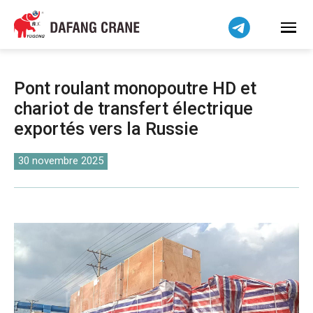
Bahasa Indonesia
Bahasa Melayu
Tiếng Việt
简体中文
Pont roulant monopoutre HD et
বাংলা
chariot de transfert électrique
فارسی
exportés vers la Russie
Pilipino
اردو
30 novembre 2025
Українська
Čeština
Беларуская мова
Kiswahili
Dansk
Norsk