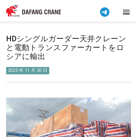
Bahasa Indonesia
Bahasa Melayu
Tiếng Việt
简体中文
HDシングルガーダー天井クレーン
বাংলা
と電動トランスファーカートをロ
فارسی
シアに輸出
Pilipino
اردو
2025 年 11 月 30 日
Українська
Čeština
Беларуская мова
Kiswahili
Dansk
Norsk