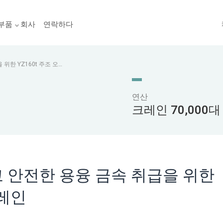
부품
회사
연락하다
위한 YZ160t 주조 오버
연산
크레인 70,000대
 안전한 용융 금속 취급을 위한
크레인