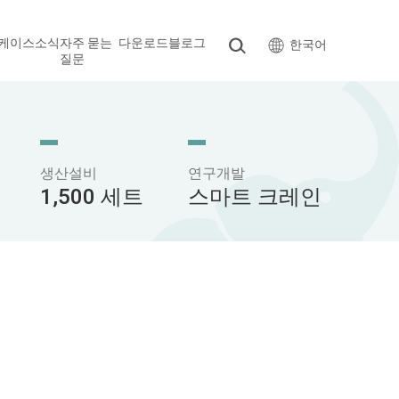
케이스
소식
자주 묻는
다운로드
블로그
한국어
질문
생산설비
연구개발
1,500 세트
스마트 크레인