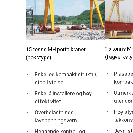
15 tonns MH
15 tonns MH portalkraner
(fagverksty
(bokstype)
Plassbe
Enkel og kompakt struktur,
kompakt
stabil ytelse.
Utmerke
Enkel å installere og høy
utendør
effektivitet.
Høy sty
Overbelastnings-,
takkons
lavspenningsvern.
Jevn, sta
Hengende kontroll og