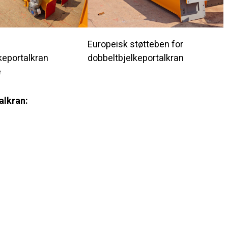
Europeisk støtteben for
keportalkran
dobbeltbjelkeportalkran
e
alkran: