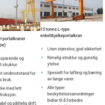
15 tonns L-type
enkeltbjelkeportalkran
 portalkraner
pe)
Liten størrelse, god sikkerhet
Rimelig struktur og gunstig
sparende og
ytelse.
 struktur.
Spesielt for løfting og bæring
t vindmotstand for
av lange varer.
s bruk.
Alle typer
rke med lett
beskyttelsesanordninger
truksjon.
bidrar til å forbedre
bil og pålitelig drift.