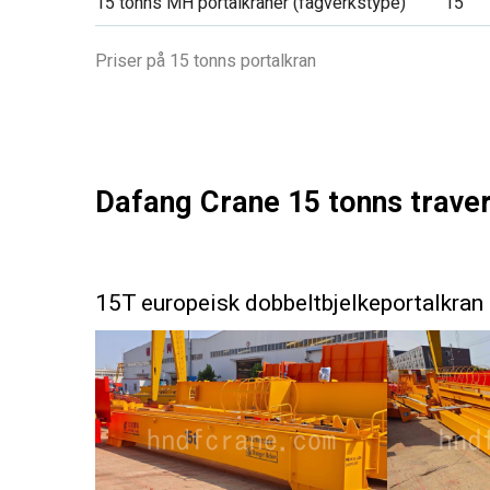
15 tonns MH portalkraner (fagverkstype)
15
Priser på 15 tonns portalkran
Dafang Crane 15 tonns trave
15T europeisk dobbeltbjelkeportalkran e