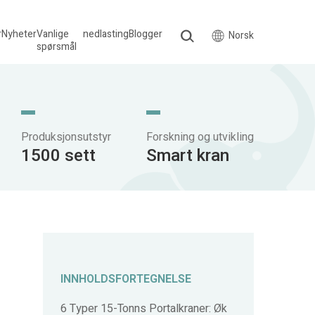
r
Nyheter
Vanlige
nedlasting
Blogger
Norsk
spørsmål
Produksjonsutstyr
Forskning og utvikling
1500 sett
Smart kran
INNHOLDSFORTEGNELSE
6 Typer 15-Tonns Portalkraner: Øk