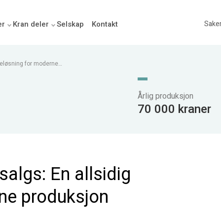
er
Kran deler
Selskap
Kontakt
Sake
øfteløsning for moderne
Årlig produksjon
70 000 kraner
salgs: En allsidig
rne produksjon