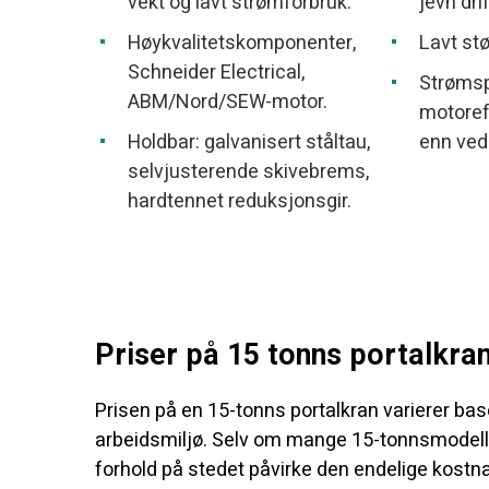
vekt og lavt strømforbruk.
jevn drif
Høykvalitetskomponenter,
Lavt st
Schneider Electrical,
Strømsp
ABM/Nord/SEW-motor.
motoref
Holdbar: galvanisert ståltau,
enn ved 
selvjusterende skivebrems,
hardtennet reduksjonsgir.
Priser på 15 tonns portalkra
Prisen på en 15-tonns portalkran varierer ba
arbeidsmiljø. Selv om mange 15-tonnsmodeller
forhold på stedet påvirke den endelige kostn