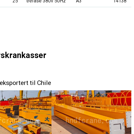
25
trefase 380v 50Hz
A3
14138
rskrankasser
ksportert til Chile