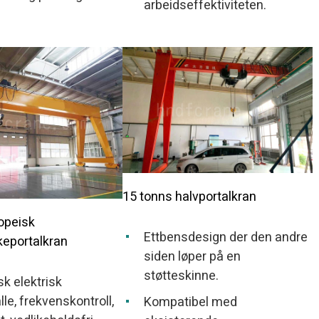
arbeidseffektiviteten.
15 tonns halvportalkran
opeisk
Ettbensdesign der den andre
keportalkran
siden løper på en
støtteskinne.
k elektrisk
lle, frekvenskontroll,
Kompatibel med