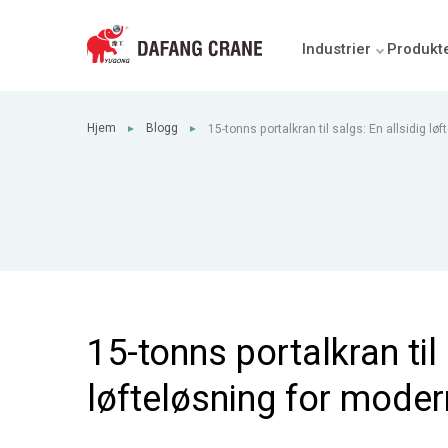
Industrier
Produkt
Hjem
Blogg
15-tonns portalkran til salgs: En allsidig l
►
►
produksjon
15-tonns portalkran til 
løfteløsning for mode