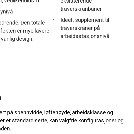
t, vedlikeholdsfri.
eksisterende
traverskranbaner.
øynivå
Ideelt supplement til
arende. Den totale
traverskraner på
fekten er mye lavere
arbeidsstasjonsnivå.
vanlig design.
n
sert på spennvidde, løftehøyde, arbeidsklasse og
 er standardiserte, kan valgfrie konfigurasjoner og
aden.