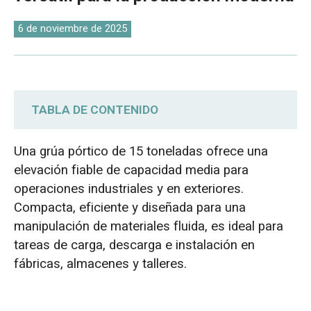
O‘zbekcha
6 de noviembre de 2025
TABLA DE CONTENIDO
6 tipos de grúas pórtico de 15 toneladas:
Una grúa pórtico de 15 toneladas ofrece una
Aumente su eficiencia de elevación
elevación fiable de capacidad media para
operaciones industriales y en exteriores.
Precios de grúas pórtico de 15 toneladas
Compacta, eficiente y diseñada para una
manipulación de materiales fluida, es ideal para
Estuches para grúas puente Dafang Crane
tareas de carga, descarga e instalación en
de 15 toneladas
fábricas, almacenes y talleres.
Grúa pórtico birraíl europea de 15 toneladas
exportada a Chile