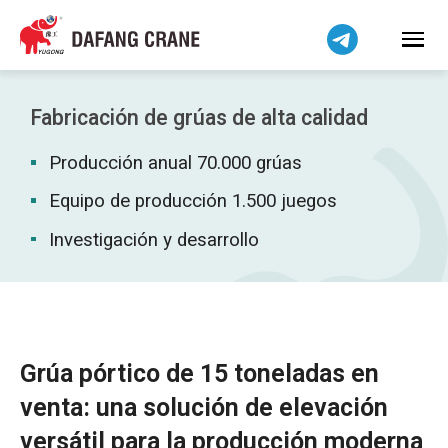
Bahasa Indonesia
Bahasa Melayu
Tiếng Việt
简体中文
Fabricación de grúas de alta calidad
বাংলা
Producción anual 70.000 grúas
فارسی
Pilipino
Equipo de producción 1.500 juegos
اردو
Investigación y desarrollo
Українська
Čeština
Беларуская мова
Kiswahili
Grúa pórtico de 15 toneladas en
Dansk
venta: una solución de elevación
Norsk
versátil para la producción moderna