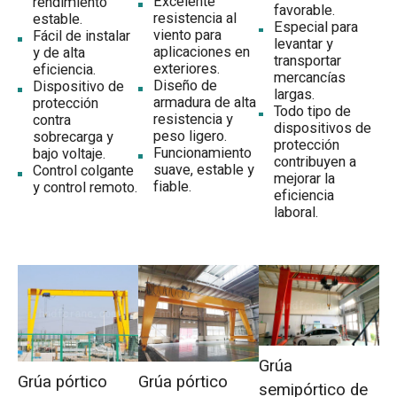
Excelente
rendimiento
favorable.
resistencia al
estable.
Especial para
viento para
Fácil de instalar
levantar y
aplicaciones en
y de alta
transportar
exteriores.
eficiencia.
mercancías
Diseño de
Dispositivo de
largas.
armadura de alta
protección
Todo tipo de
resistencia y
contra
dispositivos de
peso ligero.
sobrecarga y
protección
Funcionamiento
bajo voltaje.
contribuyen a
suave, estable y
Control colgante
mejorar la
fiable.
y control remoto.
eficiencia
laboral.
Grúa
Grúa pórtico
Grúa pórtico
semipórtico de