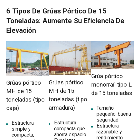
6 Tipos De Grúas Pórtico De 15
Grúa pórtico monorraíl MH de 15 toneladas
enviada a Nueva Zelanda
Toneladas: Aumente Su Eficiencia De
Elevación
Grúa pórtico monorraíl europea de 15
toneladas enviada a Uzbekistán
¿Por qué elegir la grúa pórtico Dafang
Crane de 15 toneladas?
Grúa pórtico
Grúas pórtico
Fuerza de fabricación avanzada
Grúas pórtico
monorraíl tipo L
MH de 15
MH de 15
de 15 toneladas
Servicio y soporte profesional
toneladas (tipo
toneladas (tipo
armadura)
caja)
Tamaño
Calidad Certificada
pequeño, buena
seguridad
Estructura
Estructura
Estructura
compacta que
simple y
razonable y
ahorra espacio.
compacta,
rendimiento