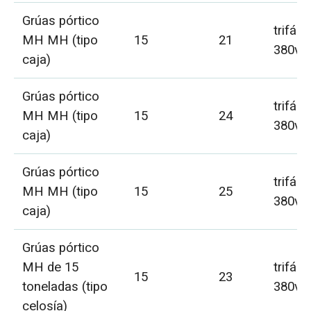
Grúas pórtico
trifási
MH MH (tipo
15
21
380v 
caja)
Grúas pórtico
trifási
MH MH (tipo
15
24
380v 
caja)
Grúas pórtico
trifási
MH MH (tipo
15
25
380v 
caja)
Grúas pórtico
MH de 15
trifási
15
23
toneladas (tipo
380v 
celosía)