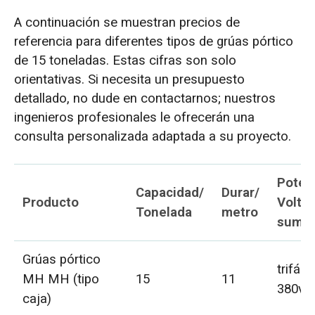
A continuación se muestran precios de
referencia para diferentes tipos de grúas pórtico
de 15 toneladas. Estas cifras son solo
orientativas. Si necesita un presupuesto
detallado, no dude en contactarnos; nuestros
ingenieros profesionales le ofrecerán una
consulta personalizada adaptada a su proyecto.
Poten
Capacidad/
Durar/
Producto
Voltaj
Tonelada
metro
sumin
Grúas pórtico
trifási
MH MH (tipo
15
11
380v 
caja)