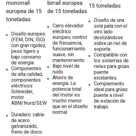
monorraíl
birraíl europea
15 toneladas
europea de 15
de 15 toneladas
toneladas
Diseño de una
Carro elevador
sola pata con el
eléctrico
otro lado
Diseño europeo
europeo, control
deslizándose
(FEM, DIN, ISO)
de frecuencia,
sobre un riel de
con gran rigidez,
funcionamiento
soporte.
peso ligero y
suave, sin
Compatible con
bajo consumo
mantenimiento.
los sistemas de
de energía.
Bajo nivel de
rieles para grúas
Componentes
ruido
puente
de alta calidad,
Ahorro de
existentes.
componentes
energía. La
Complemento
eléctricos
potencia total
ideal para grúas
Schneider,
del motor es
puente a nivel
motor
mucho menor
de estación de
ABM/Nord/SEW
que en el diseño
trabajo.
.
normal.
Duradero: cable
de acero
galvanizado,
freno de disco