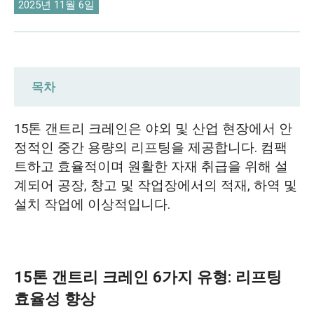
O‘zbekcha
2025년 11월 6일
목차
15톤 갠트리 크레인 6가지 유형: 리프팅 효
15톤 갠트리 크레인은 야외 및 산업 현장에서 안
율성 향상
정적인 중간 용량의 리프팅을 제공합니다. 컴팩
트하고 효율적이며 원활한 자재 취급을 위해 설
15톤 갠트리 크레인 가격
계되어 공장, 창고 및 작업장에서의 적재, 하역 및
설치 작업에 이상적입니다.
다팡 크레인 15톤 오버헤드 크레인 케이스
15T 유럽형 더블 거더 갠트리 크레인 칠레 수
출
15톤 갠트리 크레인 6가지 유형: 리프팅
뉴질랜드로 가는 15T MH 싱글 거더 갠트리 크
효율성 향상