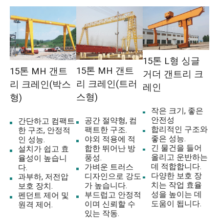
레인 선적
우즈베키스탄으로 가는 15T 유럽식 싱글 거더
갠트리 크레인 선적
15톤 L형 싱글
왜 다팡 크레인 15톤 갠트리 크레인을 선택
15톤 MH 갠트
15톤 MH 갠트
거더 갠트리 크
해야 합니까?
리 크레인(트러
리 크레인(박스
레인
스형)
형)
첨단 제조 역량
작은 크기, 좋은
안전성
공간 절약형, 컴
간단하고 컴팩트
전문 서비스 및 지원
합리적인 구조와
팩트한 구조.
한 구조, 안정적
좋은 성능.
야외 적용에 적
인 성능.
인증된 품질
긴 물건을 들어
합한 뛰어난 방
설치가 쉽고 효
올리고 운반하는
풍성.
율성이 높습니
데 적합합니다.
가벼운 트러스
다.
다양한 보호 장
디자인으로 강도
과부하, 저전압
치는 작업 효율
가 높습니다.
보호 장치.
성을 높이는 데
부드럽고 안정적
펜던트 제어 및
도움이 됩니다.
이며 신뢰할 수
원격 제어.
있는 작동.