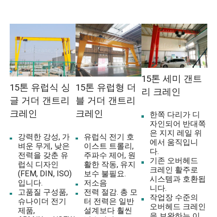
15톤 세미 갠트
15톤 유럽식 싱
15톤 유럽형 더
리 크레인
글 거더 갠트리
블 거더 갠트리
크레인
크레인
한쪽 다리가 디
자인되어 반대쪽
은 지지 레일 위
강력한 강성, 가
유럽식 전기 호
에서 움직입니
벼운 무게, 낮은
이스트 트롤리,
다.
전력을 갖춘 유
주파수 제어, 원
기존 오버헤드
럽식 디자인
활한 작동, 유지
크레인 활주로
(FEM, DIN, ISO)
보수 불필요.
시스템과 호환됩
입니다.
저소음
니다.
고품질 구성품,
전력 절감. 총 모
작업장 수준의
슈나이더 전기
터 전력은 일반
오버헤드 크레인
제품,
설계보다 훨씬
을 보완하는 이