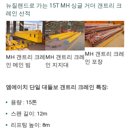
뉴질랜드로 가는 15T MH 싱글 거더 갠트리 크
레인 선적
MH 갠트리 크레
MH 갠트리 크레
MH 갠트리 크레
인 포장
인 메인 빔
인 지지대
엠에이치
단일 대들보 갠트리 크레인
특징:
용량 : 15톤
스팬 길이: 12m
리프팅 높이: 8m