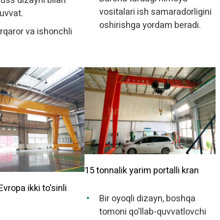
russ dizayni bilan
vositalari ish samaradorligini
uvvat.
oshirishga yordam beradi.
barqaror va ishonchli
15 tonnalik yarim portalli kran
vropa ikki to'sinli
Bir oyoqli dizayn, boshqa
tomoni qo'llab-quvvatlovchi