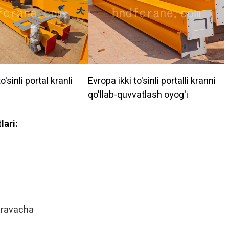
o'sinli portal kranli
Evropa ikki to'sinli portalli kranni
qo'llab-quvvatlash oyog'i
lari:
 aravacha