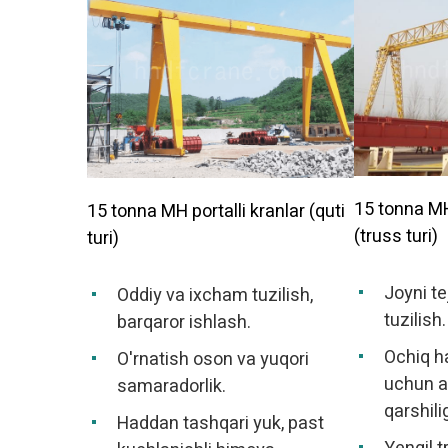
15 tonna MH 
15 tonna MH portalli kranlar (quti
(truss turi)
turi)
Joyni t
Oddiy va ixcham tuzilish,
tuzilish.
barqaror ishlash.
Ochiq h
O'rnatish oson va yuqori
uchun a
samaradorlik.
qarshilig
Haddan tashqari yuk, past