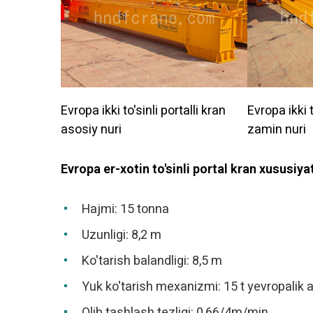
Evropa ikki to'sinli portalli kran
Evropa ikki t
asosiy nuri
zamin nuri
Evropa er-xotin to'sinli portal kran xususiyat
Hajmi: 15 tonna
Uzunligi: 8,2 m
Ko'tarish balandligi: 8,5 m
Yuk ko'tarish mexanizmi: 15 t yevropalik
Olib tashlash tezligi: 0,66/4m/min