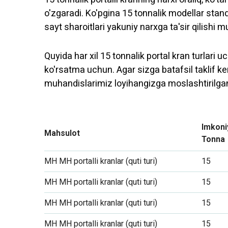
o'zgaradi. Ko'pgina 15 tonnalik modellar standa
sayt sharoitlari yakuniy narxga ta'sir qilishi 
Quyida har xil 15 tonnalik portal kran turlari
ko'rsatma uchun. Agar sizga batafsil taklif ke
muhandislarimiz loyihangizga moslashtirilga
Imkoni
Mahsulot
Tonna
MH MH portalli kranlar (quti turi)
15
MH MH portalli kranlar (quti turi)
15
MH MH portalli kranlar (quti turi)
15
MH MH portalli kranlar (quti turi)
15