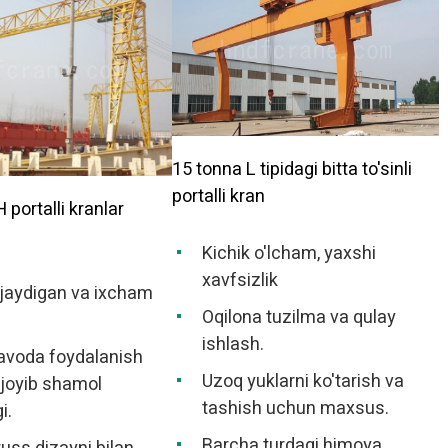
15 tonna L tipidagi bitta to'sinli
portalli kran
portalli kranlar
Kichik o'lcham, yaxshi
xavfsizlik
ejaydigan va ixcham
Oqilona tuzilma va qulay
ishlash.
avoda foydalanish
Uzoq yuklarni ko'tarish va
joyib shamol
tashish uchun maxsus.
i.
Barcha turdagi himoya