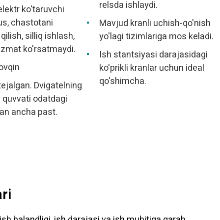
relsda ishlaydi.
lektr ko'taruvchi
us, chastotani
Mavjud kranli uchish-qo'nish
ilish, silliq ishlash,
yo'lagi tizimlariga mos keladi.
xizmat ko'rsatmaydi.
Ish stantsiyasi darajasidagi
ovqin
ko'prikli kranlar uchun ideal
qo'shimcha.
ejalgan. Dvigatelning
quvvati odatdagi
an ancha past.
ri
arish balandligi, ish darajasi va ish muhitiga qarab