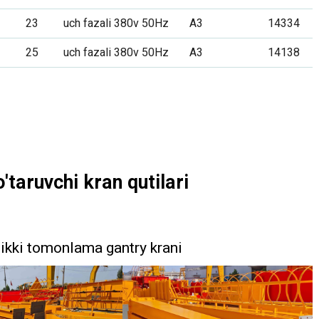
23
uch fazali 380v 50Hz
A3
14334
25
uch fazali 380v 50Hz
A3
14138
taruvchi kran qutilari
 ikki tomonlama gantry krani