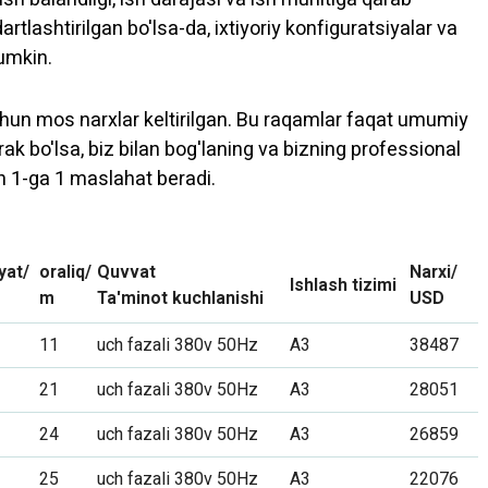
rtlashtirilgan bo'lsa-da, ixtiyoriy konfiguratsiyalar va
mumkin.
 uchun mos narxlar keltirilgan. Bu raqamlar faqat umumiy
rak bo'lsa, biz bilan bog'laning va bizning professional
n 1-ga 1 maslahat beradi.
yat/
oraliq/
Quvvat
Narxi/
Ishlash tizimi
m
Ta'minot kuchlanishi
USD
11
uch fazali 380v 50Hz
A3
38487
21
uch fazali 380v 50Hz
A3
28051
24
uch fazali 380v 50Hz
A3
26859
25
uch fazali 380v 50Hz
A3
22076