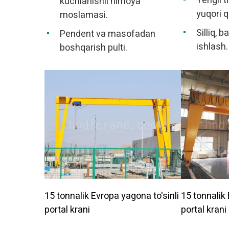
Yengil t
kuchlanishli himoya
yuqori q
moslamasi.
Silliq, 
Pendent va masofadan
ishlash.
boshqarish pulti.
15 tonnalik Evropa yagona to'sinli
15 tonnalik E
portal krani
portal krani