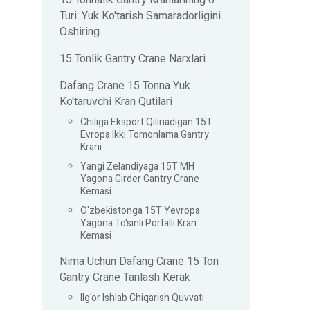
15 Tonnalik Gantry Kranlarining 6
Turi: Yuk Ko'tarish Samaradorligini
Oshiring
15 Tonlik Gantry Crane Narxlari
Dafang Crane 15 Tonna Yuk
Ko'taruvchi Kran Qutilari
Chiliga Eksport Qilinadigan 15T
Evropa Ikki Tomonlama Gantry
Krani
Yangi Zelandiyaga 15T MH
Yagona Girder Gantry Crane
Kemasi
O'zbekistonga 15T Yevropa
Yagona To'sinli Portalli Kran
Kemasi
Nima Uchun Dafang Crane 15 Ton
Gantry Crane Tanlash Kerak
Ilg'or Ishlab Chiqarish Quvvati