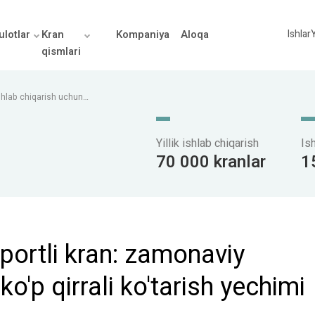
lotlar
Kran
Kompaniya
Aloqa
Ishlar
Y
qismlari
shlab chiqarish uchun
Yillik ishlab chiqarish
Is
70 000 kranlar
1
portli kran: zamonaviy
o'p qirrali ko'tarish yechimi