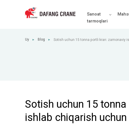
Sanoat
Mahsu
tarmoqlari
Uy
Blog
Sotish uchun 15 tonna portli kran: zamonaviy i
►
►
ko'p qirrali ko'tarish yechimi
Sotish uchun 15 tonna 
ishlab chiqarish uchun k