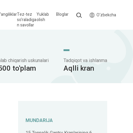
angiliklar
Tez-tez
Yuklab
Bloglar
O‘zbekcha
so'raladiga
olish
n savollar
hlab chiqarish uskunalari
Tadqiqot va ishlanma
500 to'plam
Aqlli kran
MUNDARIJA