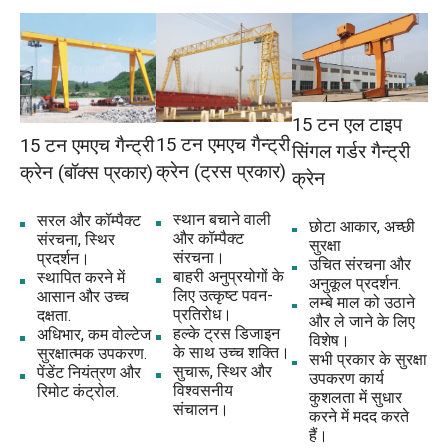
15 टन यूरोपीय सिंगल गर्डर गैन्ट्री क्रेन उज़्बेकिस्तान
भेजी जा रही है
दाफांग क्रेन 15 टन गैन्ट्री क्रेन क्यों चुनें?
15 टन एल टाइप
15 टन एमएच गैन्ट्री
15 टन एमएच गैन्ट्री
उन्नत विनिर्माण शक्ति
सिंगल गर्डर गैन्ट्री
क्रेन (ट्रस प्रकार)
क्रेन (बॉक्स प्रकार)
क्रेन
पेशेवर सेवा और समर्थन
स्थान बचाने वाली
सरल और कॉम्पैक्ट
छोटा आकार, अच्छी
और कॉम्पैक्ट
संरचना, स्थिर
प्रमाणित गुणवत्ता
सुरक्षा
संरचना।
प्रदर्शन।
उचित संरचना और
बाहरी अनुप्रयोगों के
स्थापित करने में
अनुकूल प्रदर्शन.
लिए उत्कृष्ट पवन-
आसान और उच्च
लम्बे माल को उठाने
प्रतिरोध।
दक्षता.
और ले जाने के लिए
हल्के ट्रस डिजाइन
अधिभार, कम वोल्टेज
विशेष।
के साथ उच्च शक्ति।
सुरक्षात्मक उपकरण.
सभी प्रकार के सुरक्षा
सुचारू, स्थिर और
पेंडेंट नियंत्रण और
उपकरण कार्य
विश्वसनीय
रिमोट कंट्रोल.
कुशलता में सुधार
संचालन।
करने में मदद करते
हैं।