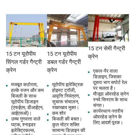
15 टन सेमी गैन्ट्री
15 टन यूरोपीय
15 टन यूरोपीय
क्रेन
सिंगल गर्डर गैन्ट्री
डबल गर्डर गैन्ट्री
क्रेन
क्रेन
एकल-पैर वाला
डिज़ाइन, जिसका
दूसरा भाग सपोर्ट रेल
मजबूत कठोरता,
यूरोपीय इलेक्ट्रिक
पर चलता है।
हल्के वजन और कम
होइस्ट ट्रॉली,
मौजूदा ओवरहेड क्रेन
बिजली के साथ
आवृत्ति नियंत्रण,
रनवे सिस्टम के साथ
यूरोपीय डिजाइन
सुचारू संचालन,
संगत।
(एफईएम, डीआईएन,
रखरखाव मुक्त।
कार्यस्थान-स्तरीय
आईएसओ)।
कम शोर
ओवरहेड क्रेन के
उच्च गुणवत्ता वाले
बिजली की बचत।
लिए आदर्श पूरक।
घटक, श्नाइडर
कुल मोटर शक्ति
इलेक्ट्रिकल्स,
सामान्य डिज़ाइन की